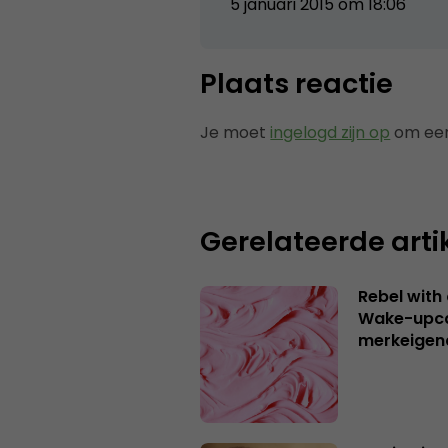
5 januari 2015 om 18:06
Plaats reactie
Je moet
ingelogd zijn op
om een
Gerelateerde arti
Rebel with
Wake-upca
merkeigen