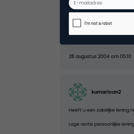
Carl
Toch raar dat die Adam Curr
28 augustus 2004 om 05:10
kumarloan2
Heeft u een zakelijke lening 
Lage rente persoonlijke leni