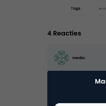
Tags
e-
4 Reacties
media
Marktplaats heeft ‘m na all
door derden. Telegraaf heef
Mar
27 augustus 2004 om 18:05