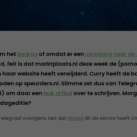
om het
bedrag
of omdat er een
verwijzing naar de 
nd, feit is dat marktplaats.nl deze week de (por
haar website heeft verwijderd. Curry heeft de b
den op speurders.nl. Slimme zet dus van Telegr
nl) om daar een
leuk artikel
over te schrijven. Morg
rdageditie?
legraaf overigens niet dat
Hyped
dit als eerste heeft o