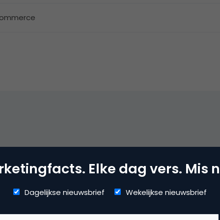
commerce
e commotie weer terug gezet. Helaas voor marktplaats maar 
t daar nu dus dankbaar gebruik van gemaakt. Inderdaad zee
ketingfacts. Elke dag vers. Mis n
Dagelijkse nieuwsbrief
Wekelijkse nieuwsbrief