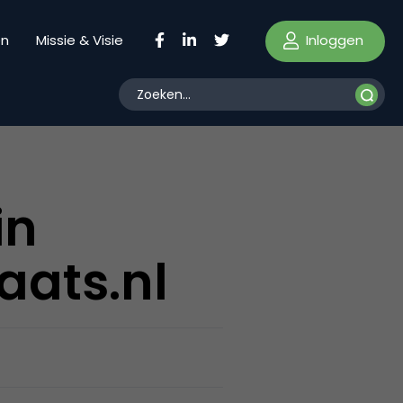
Inloggen
en
Missie & Visie
in
aats.nl