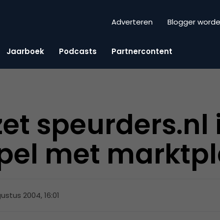
Adverteren
Blogger word
Jaarboek
Podcasts
Partnercontent
et speurders.nl 
el met marktpl
ustus 2004, 16:01