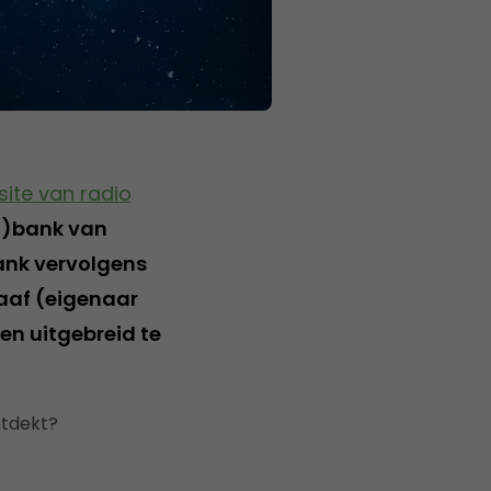
site van radio
no)bank van
ank vervolgens
aaf (eigenaar
en uitgebreid te
ntdekt?