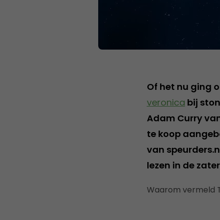
Of het nu ging 
veronica
bij sto
Adam Curry van 
te koop aangebo
van speurders.
lezen in de zate
Waarom vermeld Te