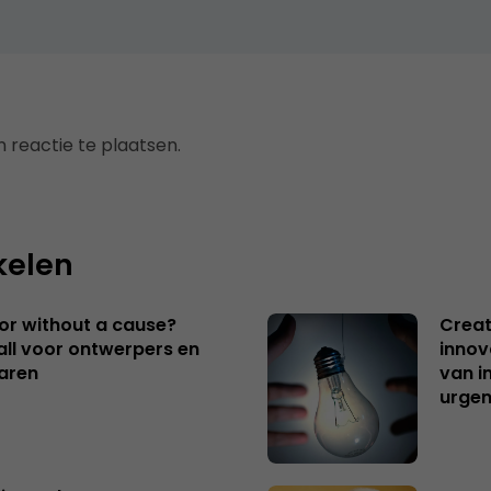
 reactie te plaatsen.
kelen
 or without a cause?
Creat
ll voor ontwerpers en
innov
aren
van i
urgen