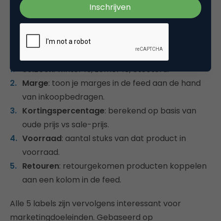
Ik deel graag een aantal handige labels met je die
voor het merendeel van de adverteerders
interessant zijn om aan een producten in een
datafeed toe te kennen.
Seizoen
: winter 15, zomer 16, etcetera.
Marge
: toon je marges in de feed aan de hand
van inkoopbedragen.
Kortingspercentage
: berekend op basis van
oude prijs vs sale-prijs.
Voorraad
: aantal stuks van dat product in
voorraad.
Retouren
: retourgekomen producten koppelen
aan een kolom in de feed.
Alle 5 labels zijn vervolgens interessant voor
marketingdoeleinden. Gebaseerd op