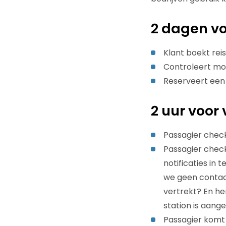
2 dagen vo
Klant boekt reis
Controleert mog
Reserveert een z
2 uur voor 
Passagier check
Passagier check
notificaties i
we geen contac
vertrekt? En he
station is aan
Passagier komt b