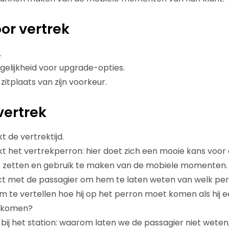
or vertrek
.
elijkheid voor upgrade-opties.
itplaats van zijn voorkeur.
vertrek
t de vertrektijd.
t het vertrekperron: hier doet zich een mooie kans voo
n te zetten en gebruik te maken van de mobiele momente
t met de passagier om hem te laten weten van welk perr
m te vertellen hoe hij op het perron moet komen als hij 
gekomen?
ij het station: waarom laten we de passagier niet weten, al