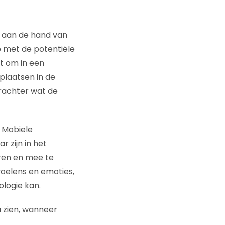
t aan de hand van
 met de potentiële
t om in een
plaatsen in de
erachter wat de
. Mobiele
 zijn in het
eren en mee te
voelens en emoties,
logie kan.
u zien, wanneer