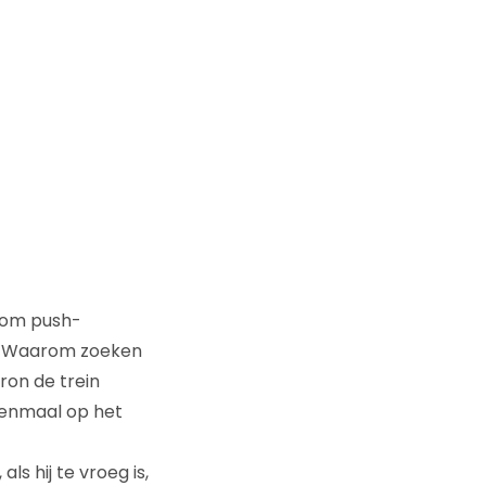
r om push-
n. Waarom zoeken
on de trein
eenmaal op het
s hij te vroeg is,