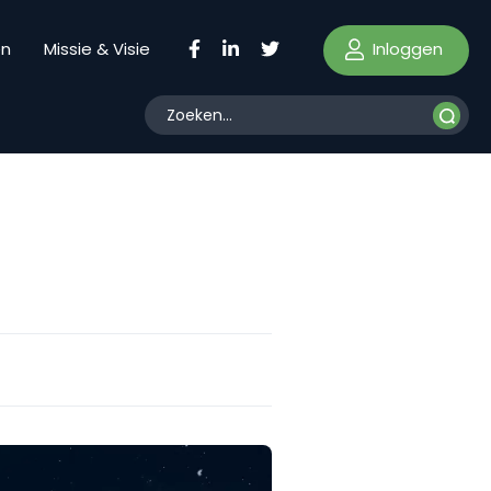
Inloggen
en
Missie & Visie