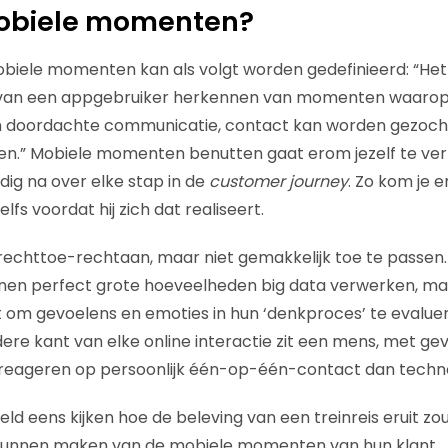
mobiele momenten?
obiele momenten kan als volgt worden gedefinieerd: “He
 van een appgebruiker herkennen van momenten waarop
an doordachte communicatie, contact kan worden gezoch
en.” Mobiele momenten benutten gaat erom jezelf te ver
dig na over elke stap in de
customer journey
. Zo kom je 
elfs voordat hij zich dat realiseert.
j rechttoe-rechtaan, maar niet gemakkelijk toe te passen
en perfect grote hoeveelheden big data verwerken, maar
at om gevoelens en emoties in hun ‘denkproces’ te evalu
re kant van elke online interactie zit een mens, met ge
 reageren op persoonlijk één-op-één-contact dan techno
ld eens kijken hoe de beleving van een treinreis eruit zo
 kunnen maken van de mobiele momenten van hun klant.