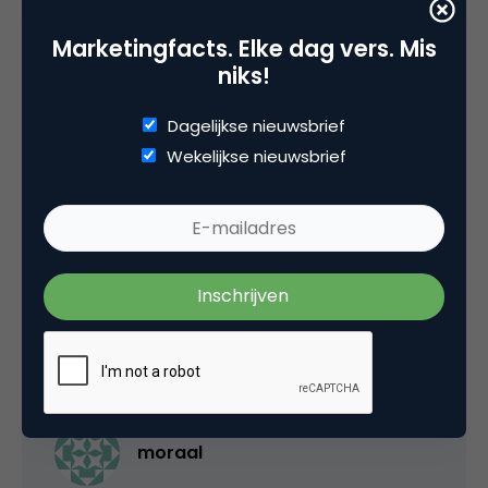
Marketingfacts. Elke dag vers. Mis
10 juni 2005 om 13:19
niks!
Dagelijkse nieuwsbrief
Wekelijkse nieuwsbrief
punkey
Mogen we ook boeken laten signeren? 😉
10 juni 2005 om 13:20
moraal