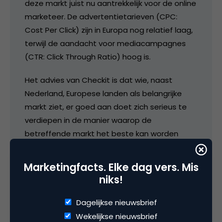
deze markt juist nu aantrekkelijk voor de online
marketeer. De advertentietarieven (CPC:
Cost Per Click) zijn in Europa nog relatief laag,
terwijl de aandacht voor mediacampagnes
(CTR: Click Through Ratio) hoog is.
Het advies van Checkit is dat wie, naast
Nederland, Europese landen als belangrijke
markt ziet, er goed aan doet zich serieus te
verdiepen in de manier waarop de
betreffende markt het beste kan worden
benaderd. Als Engeland belangrijke is, is het
vertalen van de Nederlandse website naar
Marketingfacts. Elke dag vers. Mis
een Engelstalige versie pas een eerste stap.
niks!
Denk ook aan de cultuur- en taalverschillen
met een eveneens Engelstalig land als de
Dagelijkse nieuwsbrief
Verenigde Staten. Bij een complete aanpak
Wekelijkse nieuwsbrief