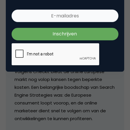
kunnen ook technische consequenties horen.
Denk hierbij aan een specifiek domein voor
Engeland (www.bedrijf.co.uk) en lokale hosting
van de bijbehorende website. Lokale hosting
gaat vergezeld van een lokaal IP-adres, wat
een van de criteria is waarmee zoekmachines
bepalen of zij met een Engelse website te
maken hebben.
Volgens Checkit biedt de online Europese
markt nog volop kansen tegen beperkte
kosten. Een belangrijke boodschap van Search
Engine Strategies was: de Europese
consument loopt voorop, en de online
marketeer dient snel te volgen om van de
ontwikkelingen te kunnen profiteren.