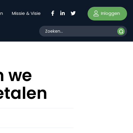
Inloggen
en
Missie & Visie
m we
etalen