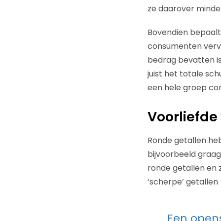
ze daarover minder
Bovendien bepaalt
consumenten vervol
bedrag bevatten is
juist het totale s
een hele groep co
Voorliefde
Ronde getallen heb
bijvoorbeeld graag
ronde getallen en 
‘scherpe’ getallen 
Een open