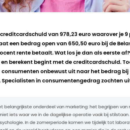
n creditcardschuld van 978,23 euro waarover je 9
staat een bedrag open van 650,50 euro bij de Bel
ocent rente betaalt. Wat los je dan als eerste af
kt en berekent begint met de creditcardschuld. T
el consumenten onbewust uit naar het bedrag bij
. Specialisten in consumentengedrag zochten ui
et belangrijkste onderdeel van marketing: het begrijpen van
et iets waar we in de dagelijkse operatie vaak bij stilstaan.
hologie. In de zomerperiode komen we tijdelijk tot laborat