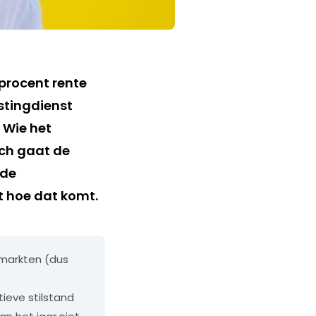
 procent rente
astingdienst
? Wie het
och gaat de
 de
t hoe dat komt.
 markten (dus
ieve stilstand