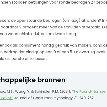
vendien stonden betalingen voor ronde bedragen 27 proc
eisers de openstaande bedragen (omlaag) afronden? In 
daardoor 9 procent meer van de schulden afbetaald. Di
mee waarschijnlijk dubbel en dwars terug.
ier ook als consument handig gebruik van maken. Rond 
n bedrag dat eindigt op een 0 of een 5. En overtuig jezel
d als eerste af te lossen.
happelijke bronnen
ac, M.S., Wang, Y. & Schindler, R.M. (2021).
The Round-Number 
 Payoff
. Journal of Consumer Psychology, 31, 240-262.