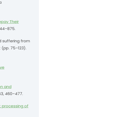
a
epay Their
844–875.
nd suffering from
 (pp. 75–123).
ive
on and
43, 460–477.
 processing of