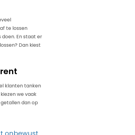
eveel
af te lossen
 doen. En staat er
 lossen? Dan kiest
prent
el klanten tanken
 kiezen we vaak
 getallen dan op
lt onbewust