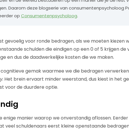
elf en de wereld bestuderen op een manier die je de rest va
gen. Daarom deze blogserie van consumentenpsycholoog Pa
eerder op
Consumentenpsycholoog
.
t gevoelig voor ronde bedragen, als we moeten kiezen w
enstaande schulden die eindigen op een 0 of 5 krijgen de 
ge en dus de daadwerkelijke kosten die we maken.
 cognitieve gemak waarmee we die bedragen verwerken. D
y
. Het brein ervaart minder weerstand, dus kiest in het g
t voor de duurdere optie.
andig
 de enige manier waarop we onverstandig aflossen. Eerder
dat veel schuldenaars eerst kleine openstaande bedragen 