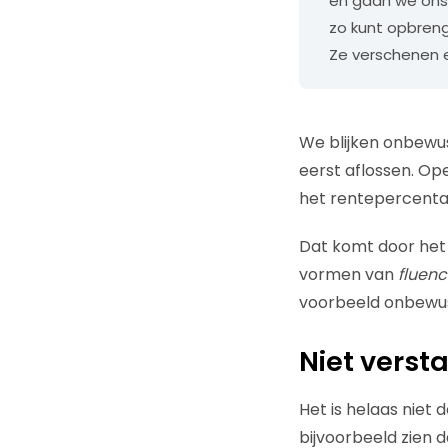
en gaan we onsz
zo kunt opbren
Ze verschenen 
We blijken onbewus
eerst aflossen. Op
het rentepercenta
Dat komt door het
vormen van
fluenc
voorbeeld onbewus
Niet verst
Het is helaas niet
bijvoorbeeld zien 