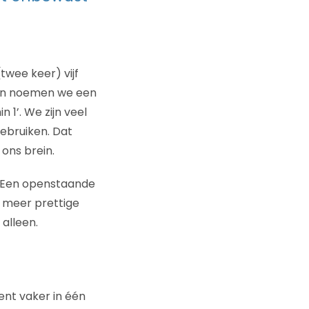
(twee keer) vijf
ien noemen we een
n 1’. We zijn veel
ebruiken. Dat
 ons brein.
. Een openstaande
t meer prettige
alleen.
nt vaker in één