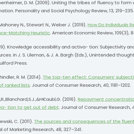
ppenheimer, D. M. (2009). Uniting the tribes of fluency to form 
ation. Personality and Social Psychology Review, 13, 219–235.
Mahoney N., Stewart N., Weber J. (2019).
How Do Individuals R
ce-Matching Heuristic
. American Economic Review, 109(3), 
1989). Knowledge accessibility and activa- tion: Subjectivity a
ces. In J. S. Uleman, & J. A. Bargh (Eds.), Unintended thought
ilford Press.
hindler, R. M. (2014).
The top-ten effect: Consumers’ subject
f ranked lists
. Journal of Consumer Research, 40, 1181–1202.
l,R.,Blanchard,S.J.,&H€aubl,G. (2016).
Repayment concentrati
- tion to get out of debt
. Journal of Consumer Research, 
zewski, C. (2011).
The sources and consequences of the fluent
al of Marketing Research, 48, 327–341.