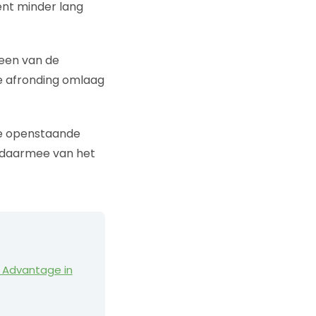
ent minder lang
een van de
e afronding omlaag
de openstaande
f daarmee van het
Advantage in