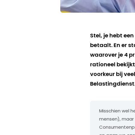
Stel, je hebt ee
betaalt. En er 
waarover je 4 pr
rationeel bekij
voorkeur bij ve
Belastingdienst
Misschien wel h
mensen), maar ni
Consumentenpsyc