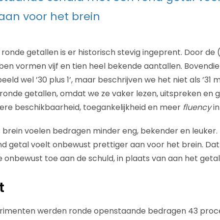
 aan voor het brein
 ronde getallen is er historisch stevig ingeprent. Door de 
ben vormen vijf en tien heel bekende aantallen. Bovend
beeld wel ’30 plus 1’, maar beschrijven we het niet als ’31 mi
nde getallen, omdat we ze vaker lezen, uitspreken en g
ere beschikbaarheid, toegankelijkheid en meer
fluency
in
s brein voelen bedragen minder eng, bekender en leuker
d getal voelt onbewust prettiger aan voor het brein. Da
 onbewust toe aan de schuld, in plaats van aan het getal 
t
erimenten werden ronde openstaande bedragen 43 proce