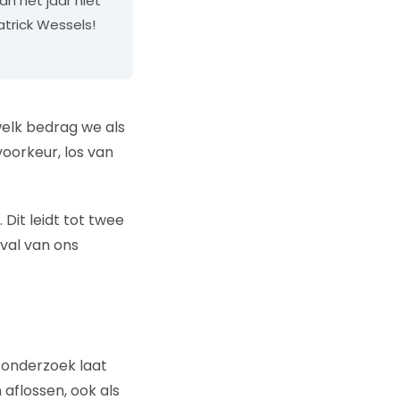
n het jaar niet
trick Wessels!
elk bedrag we als
voorkeur, los van
it leidt tot twee
eval van ons
 onderzoek laat
aflossen, ook als