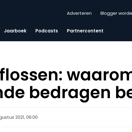
Adverteren
Blogger word
Jaarboek
Podcasts
Partnercontent
flossen: waaro
onde bedragen b
gustus 2021, 06:00