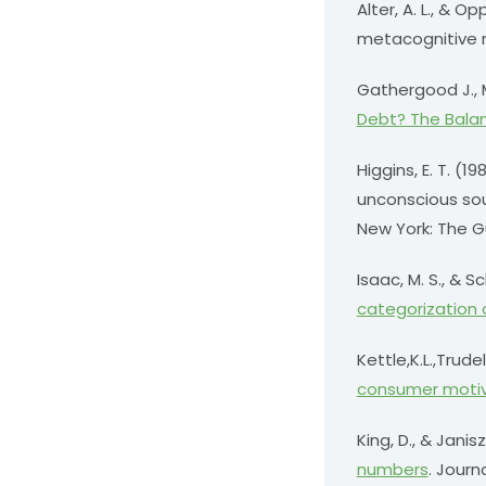
Alter, A. L., & O
metacognitive n
Gathergood J., 
Debt? The Balan
Higgins, E. T. (
unconscious sour
New York: The Gu
Isaac, M. S., & Sc
categorization o
Kettle,K.L.,Trude
consumer motiva
King, D., & Janis
numbers
. Journ