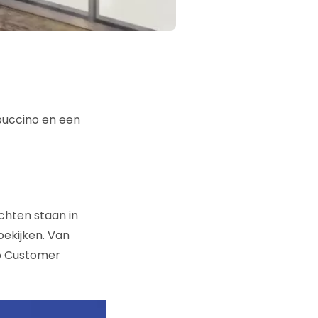
puccino en een
chten staan in
bekijken. Van
o Customer