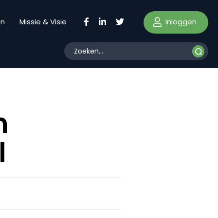
Inloggen
en
Missie & Visie
n
l