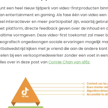
nt een heel nieuw tijdperk van video-firstproducten binn
an entertainment en gaming. Als fase één van video een 
eel interactiever en meer participatief zijn, waarbij gebrui
t platform, directe feedback geven over de inhoud en d
altime vormgeven. Deze video-first toekomst zal meer b
eografisch ongedwongen sociale ervaringen mogelijk ma
tbalwedstrijd kijken met je vriend die aan de andere kant
kelen bij een verkoopmedewerker zonder een voet in een
lles over in deze post van
Connie Chan van a16z
.