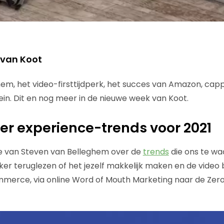
 van Koot
em, het video-firsttijdperk, het succes van Amazon, cap
rein. Dit en nog meer in de nieuwe week van Koot.
r experience-trends voor 2021
te van Steven van Belleghem over de
trends
die ons te wa
kker teruglezen of het jezelf makkelijk maken en de video 
erce, via online Word of Mouth Marketing naar de Zer