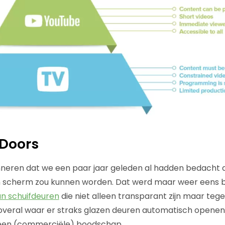
 Doors
inneren dat we een paar jaar geleden al hadden bedacht d
een scherm zou kunnen worden. Dat werd maar weer eens 
an schuifdeuren
die niet alleen transparant zijn maar tegel
veral waar er straks glazen deuren automatisch openen 
 een (commerciële) boodschap.