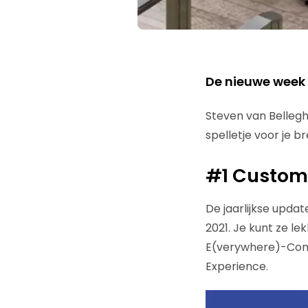
De nieuwe week
Steven van Bellegh
spelletje voor je b
#1 Custome
De jaarlijkse upda
2021. Je kunt ze le
E(verywhere)-Comm
Experience.