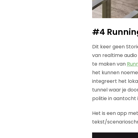
#4 Running
Dit keer geen Stor
van realtime audio
te maken van
Runn
het kunnen noemen.
integreert het loka
tunnel waar je door
politie in aantocht i
Het is een app met
tekst/scenarioschr