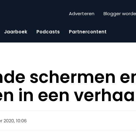
Adverteren
Blogger word
Jaarboek
Podcasts
Partnercontent
nde schermen e
n in een verhaa
 2020, 10:06