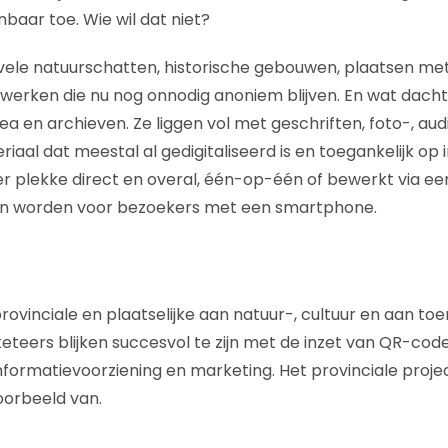
baar toe. Wie wil dat niet?
ele natuurschatten, historische gebouwen, plaatsen met
werken die nu nog onnodig anoniem blijven. En wat dacht
a en archieven. Ze liggen vol met geschriften, foto-, au
riaal dat meestal al gedigitaliseerd is en toegankelijk op i
r plekke direct en overal, één-op-één of bewerkt via e
n worden voor bezoekers met een smartphone.
, provinciale en plaatselijke aan natuur-, cultuur en aan to
teers blijken succesvol te zijn met de inzet van QR-cod
formatievoorziening en marketing. Het provinciale proje
oorbeeld van.