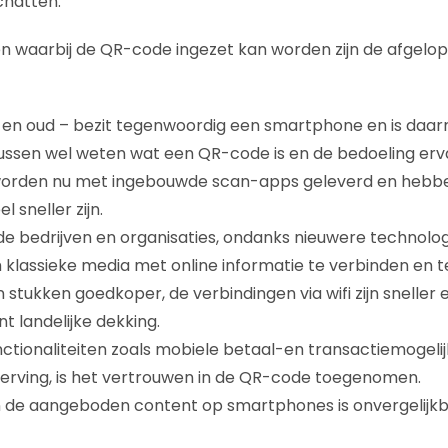
chatten.
 waarbij de QR-code ingezet kan worden zijn de afgelop
 en oud – bezit tegenwoordig een smartphone en is daar
ssen wel weten wat een QR-code is en de bedoeling erv
orden nu met ingebouwde scan-apps geleverd en hebb
l sneller zijn.
bedrijven en organisaties, ondanks nieuwere technologi
lassieke media met online informatie te verbinden en te
 stukken goedkoper, de verbindingen via wifi zijn sneller 
t landelijke dekking.
ctionaliteiten zoals mobiele betaal-en transactiemogel
rving, is het vertrouwen in de QR-code toegenomen.
n de aangeboden content op smartphones is onvergelijkb