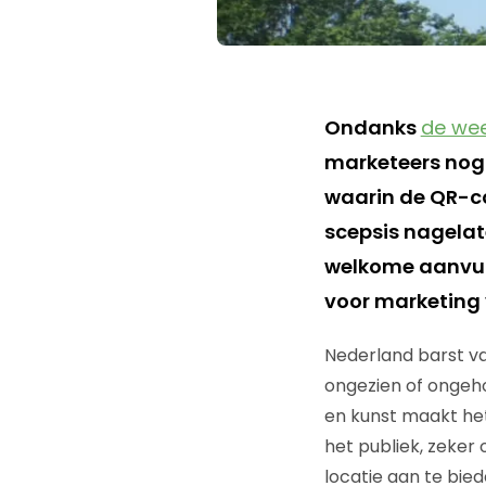
Ondanks
de wee
marketeers nog t
waarin de QR-c
scepsis nagelate
welkome aanvull
voor marketing 
Nederland barst van
ongezien of ongehoo
en kunst maakt het
het publiek, zeker 
locatie aan te bie