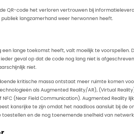
t de QR-code het verloren vertrouwen bij informatielevera
 publiek langzamerhand weer herwonnen heeft.
een lange toekomst heeft, valt moeilijk te voorspellen. 
n ieder geval op dat de code nog lang niet is afgeschreven.
rschijnlijk niet.
oldoende kritische massa ontstaat meer ruimte komen voo
technologieën als Augmented Reality/AR), (Virtual Reality
 NFC (Near Field Communication). Augmented Reality lij
st kansrijke te zijn omdat het naadloos aansluit bij de o
e toestellen en de nog toenemende snelheid van netwerk
r