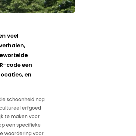
n veel
verhalen,
gewortelde
 QR-code een
locaties, en
 die schoonheid nog
 cultureel erfgoed
ijk te maken voor
 op een specifieke
 de waardering voor