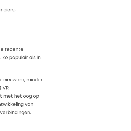
nciers,
De recente
 Zo populair als in
r nieuwere, minder
) VR,
kt met het oog op
ntwikkeling van
verbindingen.