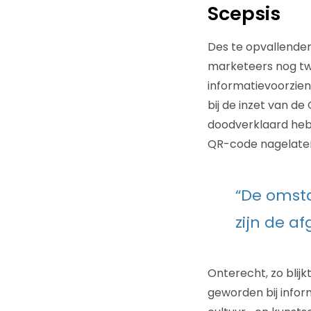
Scepsis
Des te opvallende
marketeers nog twi
informatievoorzieni
bij de inzet van d
doodverklaard heb
QR-code nagelate
“De omst
zijn de a
Onterecht, zo blij
geworden bij infor