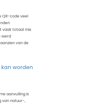
de QR-code veel
onden
t vaak totaal mis
s werd
 aanzien van de
t kan worden
me aanvulling is
g van natuur-,