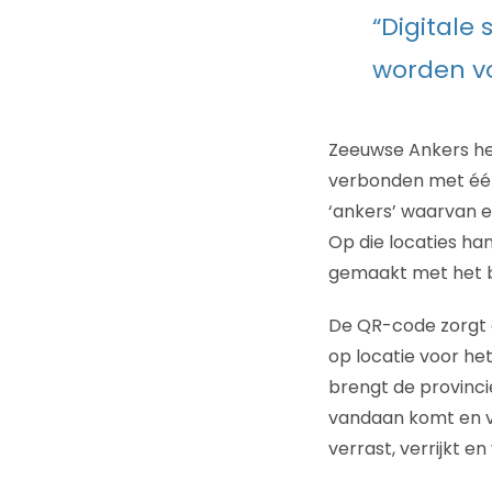
“Digital
worden vo
Zeeuwse Ankers heef
verbonden met één
‘ankers’ waarvan e
Op die locaties h
gemaakt met het b
De QR-code zorgt e
op locatie voor h
brengt de provinci
vandaan komt en ve
verrast, verrijkt e