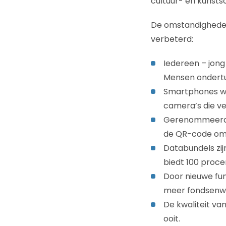
cultuur- en kunsts
De omstandigheden
verbeterd:
Iedereen – jong
Mensen ondertu
Smartphones w
camera’s die vee
Gerenommeerde 
de QR-code om k
Databundels zijn
biedt 100 procen
Door nieuwe fun
meer fondsenwe
De kwaliteit va
ooit.