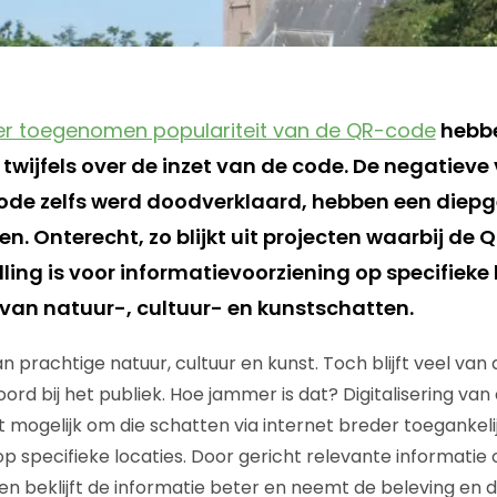
r toegenomen populariteit van de QR-code
hebbe
wijfels over de inzet van de code. De negatieve 
ode zelfs werd doodverklaard, hebben een diep
n. Onterecht, zo blijkt uit projecten waarbij de
ing is voor informatievoorziening op specifieke 
van natuur-, cultuur- en kunstschatten.
 prachtige natuur, cultuur en kunst. Toch blijft veel van
rd bij het publiek. Hoe jammer is dat? Digitalisering van
 mogelijk om die schatten via internet breder toegankel
op specifieke locaties. Door gericht relevante informatie
den beklijft de informatie beter en neemt de beleving en