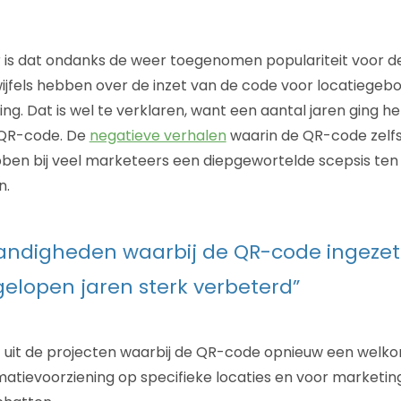
r is dat ondanks de weer toegenomen populariteit voor 
jfels hebben over de inzet van de code voor locatiegeb
ng. Dat is wel te verklaren, want een aantal jaren ging he
e QR-code. De
negatieve verhalen
waarin de QR-code zelf
ben bij veel marketeers een diepgewortelde scepsis ten
n.
andigheden waarbij de QR-code ingeze
fgelopen jaren sterk verbeterd”
kt uit de projecten waarbij de QR-code opnieuw een welko
matievoorziening op specifieke locaties en voor marketin