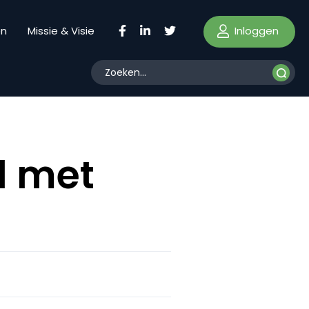
Inloggen
en
Missie & Visie
l met