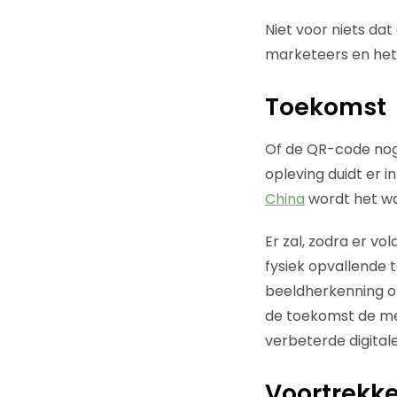
Niet voor niets da
marketeers en het
Toekomst
Of de QR-code nog 
opleving duidt er i
China
wordt het waa
Er zal, zodra er v
fysiek opvallende 
beeldherkenning of
de toekomst de mee
verbeterde digital
Voortrekke