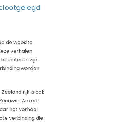
blootgelegd
 op de website
deze verhalen
eluisteren zijn.
erbinding worden
Zeeland rijk is ook
t Zeeuwse Ankers
aar het verhaal
te verbinding die