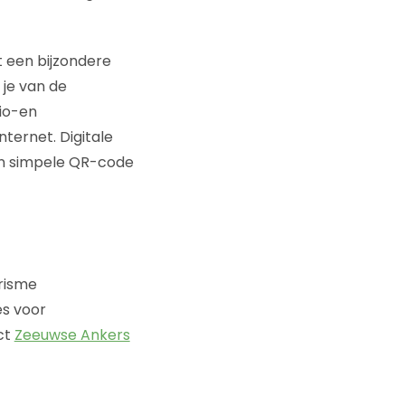
 een bijzondere
 je van de
dio-en
nternet. Digitale
en simpele QR-code
erisme
es voor
ct
Zeeuwse Ankers