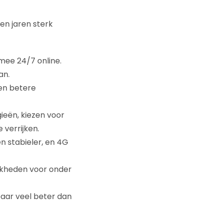
en jaren sterk
mee 24/7 online.
an.
en betere
eën, kiezen voor
 verrijken.
en stabieler, en 4G
ijkheden voor onder
aar veel beter dan