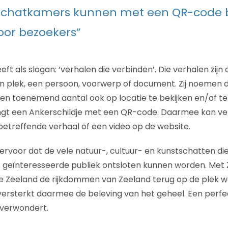
e schatkamers kunnen met een QR-code 
or bezoekers”
t als slogan: ‘verhalen die verbinden’. Die verhalen zijn
 plek, een persoon, voorwerp of document. Zij noemen 
en toenemend aantal ook op locatie te bekijken en/of te b
angt een Ankerschildje met een QR-code. Daarmee kan v
etreffende verhaal of een video op de website.
rvoor dat de vele natuur-, cultuur- en kunstschatten die 
et geïnteresseerde publiek ontsloten kunnen worden. Me
e Zeeland de rijkdommen van Zeeland terug op de plek w
rsterkt daarmee de beleving van het geheel. Een perfec
n verwondert.