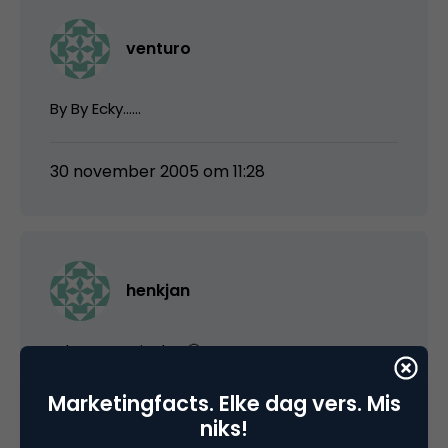
venturo
By By Ecky……
30 november 2005 om 11:28
henkjan
Ecky …… wat is dat 🙂
Marketingfacts. Elke dag vers. Mis
30 november 2005 om 12:38
niks!