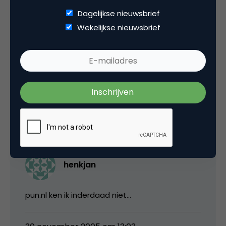
Dagelijkse nieuwsbrief
Wekelijkse nieuwsbrief
venturo
Henkjan net zoiets als pun.nl misschien:)
30 november 2005 om 12:40
henkjan
pun.nl ken ik inderdaad niet…