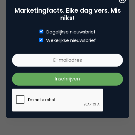
Marketingfacts. Elke dag vers. Mis
niks!
Dagelijkse nieuwsbrief
Online casino’s krijgen nieuwe
vergunning: wat verandert er?
Wekelijkse nieuwsbrief
Marketingfacts Zomercheck –
Roel Stavorinus