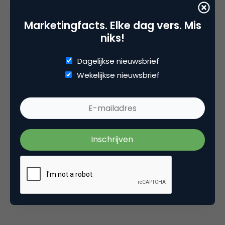
Roel Stavorinus
Marketingfacts. Elke dag vers. Mis
niks!
Dagelijkse nieuwsbrief
Marketingfacts Zomercheck –
Wekelijkse nieuwsbrief
Ine Stultjens
Marketingfacts Zomercheck –
Wing Cheung