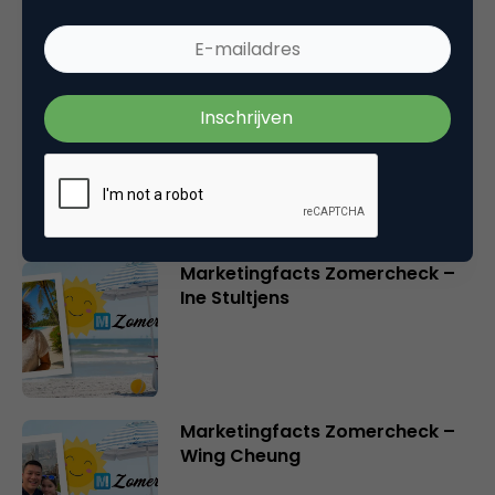
Marketingfacts Zomercheck –
Roel Stavorinus
Marketingfacts Zomercheck –
Ine Stultjens
Marketingfacts Zomercheck –
Wing Cheung