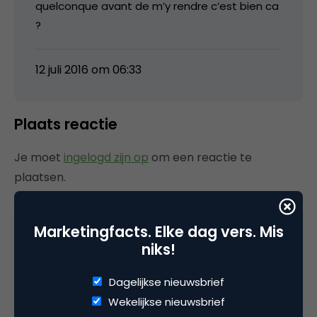
quelconque avant de m’y rendre c’est bien ca
?
12 juli 2016 om 06:33
Plaats reactie
Je moet
ingelogd zijn op
om een reactie te
plaatsen.
Marketingfacts. Elke dag vers. Mis
niks!
Gerelateerde artikelen
Dagelijkse nieuwsbrief
Marketingfacts Zomercheck –
Wekelijkse nieuwsbrief
Durk Bosma