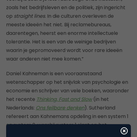
zoals het bedrijfsleven en de politiek, zijn ingericht
op
straight lines
. In die culturen overleven de
meeste ideeën het niet. Bij reclamebureaus,
daarentegen, heerst een enorme intellectuele
tolerantie. Het is een van de weinige bedrijven
waarin je gepromoveerd wordt voor rare ideeën
waar anderen niet mee komen.”
Daniel Kahneman is een vooraanstaand
wetenschapper op het snijvlak van psychologie en
economie en schrijver van vele boeken, waaronder
het recente
Thinking, Fast and Slow
(in het
Nederlands:
Ons feilbare denken
). Sutherland
refereert aan Kahnemans opdeling in een system 1
en system 2, waarbij system 1 slaat op het
onderbewuste, associatieve, experimentele en