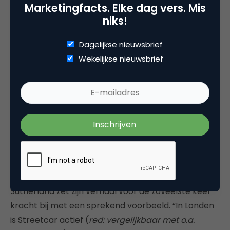
Marketingfacts. Elke dag vers. Mis
heuristieke deel van onze wereld en system 2 op
niks!
het bewuste, rationele, analytische deel. “We leven
in een wereld die maatregelen nodig heeft op
Dagelijkse nieuwsbrief
system 1-niveau, maar waarin verantwoording
Wekelijkse nieuwsbrief
wordt gevergd op system 2-niveau.
Reclamebureaus zijn in de unieke positie om deze
twee met elkaar in verbinding te brengen. Wij
hebben de creativiteit en intelligentie om de
silly
ideas
te bedenken
that might just work
en wij
komen ermee weg om deze rare ideeën voor te
stellen omdat wij in staat zijn deze te vertalen naar
mensen met een system 1-denktrant.”
Sutherland zet zijn verhaal voor de zoveelste keer
kracht bij met een sprekend voorbeeld. “In Londen
is Streetcar actief (
red: vergelijkbaar met o.a.