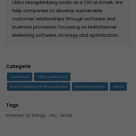
Ubbo Maagdenberg works as a CIO at Emark. We
help companies to develop sustainable
customer relationships through software and
business processes focussing on Multichannel
Marketing software, strategy and optimization.
Categorie
Commerce
CRM, Loyalty & CX
Direct marketing & Personalisatie
Marketing Design
Media
Tags
internet of things
,
nfc
,
retail