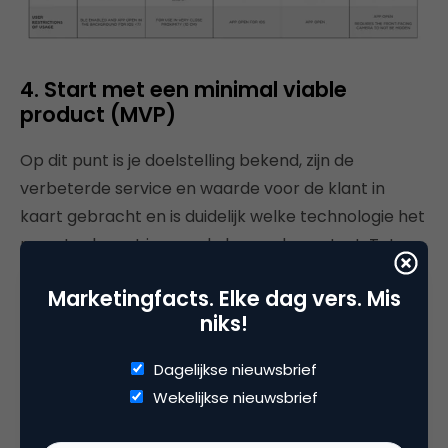
4. Start met een minimal viable
product (MVP)
Op dit punt is je doelstelling bekend, zijn de
verbeterde service en waarde voor de klant in
kaart gebracht en is duidelijk welke technologie het
meest relevant is voor de beoogde context. Tot
zover het denkwerk. Nu de vraag: hoe maken we zo
Marketingfacts. Elke dag vers. Mis
snel mogelijk een pilot?
niks!
Een term vanuit de leanstartupschool die antwoord
Dagelijkse nieuwsbrief
biedt op deze vraag is het
minimum viable product
Wekelijkse nieuwsbrief
(MVP), ook wel het minimaal werkbare product. Het
meest minimale, snelst te creëren product dat aan