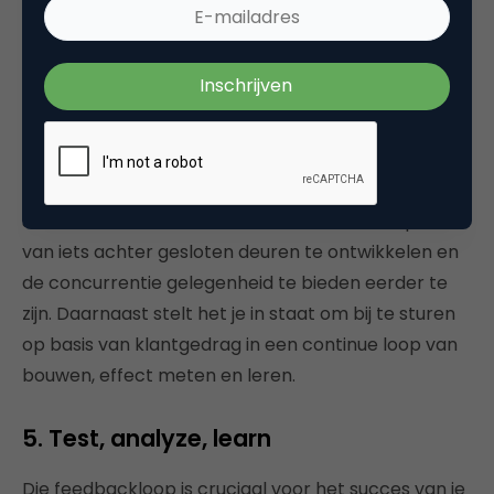
de meest urgente eisen voldoet. ‘Minimal’ is in dit
geval zeker niet synoniem aan een middelmatig
product, maar aan een minimaal aantal features
die vanaf dag één voor de klant een goede user
experience bieden.
Het voordeel van zo’n product is dat je snel kunt
schakelen en iets in de markt kunt zetten in plaats
van iets achter gesloten deuren te ontwikkelen en
de concurrentie gelegenheid te bieden eerder te
zijn. Daarnaast stelt het je in staat om bij te sturen
op basis van klantgedrag in een continue loop van
bouwen, effect meten en leren.
5. Test, analyze, learn
Die feedbackloop is cruciaal voor het succes van je