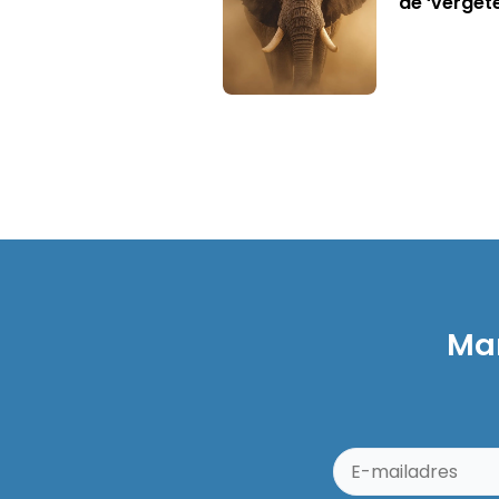
de ‘verget
Mar