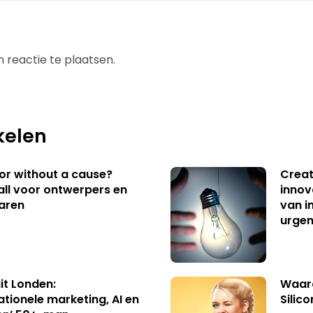
 reactie te plaatsen.
kelen
 or without a cause?
Creat
ll voor ontwerpers en
innov
aren
van i
urgen
uit Londen:
Waaro
ationele marketing, AI en
Silico