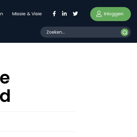
Inloggen
en
Missie & Visie
we
nd