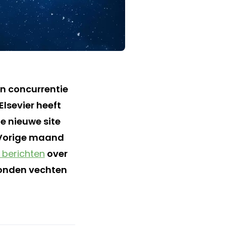
n concurrentie
lsevier heeft
e nieuwe site
 Vorige maand
 berichten
over
honden vechten