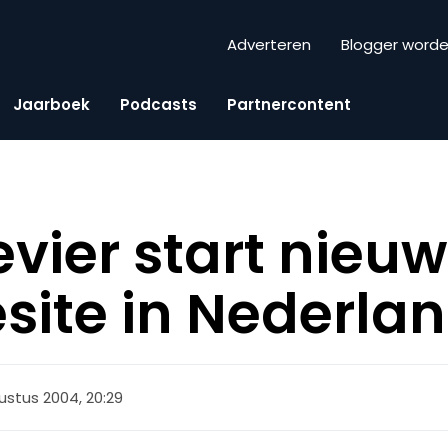
Adverteren
Blogger word
Jaarboek
Podcasts
Partnercontent
evier start nieu
site in Nederla
ustus 2004, 20:29