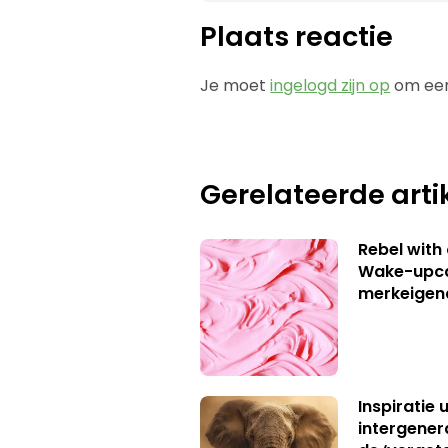
Plaats reactie
Je moet
ingelogd zijn op
om een
Gerelateerde arti
Rebel with
Wake-upca
merkeigen
Inspiratie 
intergener