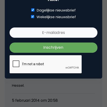
hij over praat. Univé is in de valkuil gevallen om
Dagelijkse nieuwsbrief
dezelfde gladde plastic filmpjes te (laten)
Wekelijkse nieuwsbrief
maken als andere verzekeraars. Alsof de
consument dit slikt anno nu. En dit als een
unieke Onderlinge met LEDEN ipv verzekerden!
Hoezo dichtbij? Hoezo je payoff en logo
(appel & peer) uitleggen? Zo goed en heel
eigen als Univé ooit haar unieke propositie in
het begin uitdroeg, zo inwisselbaar is het nu.
Any brand will do.
Met vriendelijke assurantiegroeten,
Hessel.
5 februari 2014 om 20:58