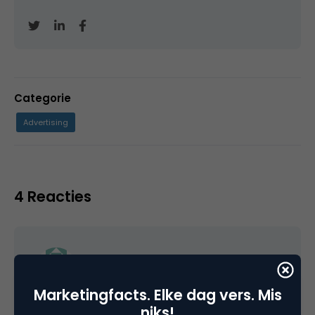
Categorie
Advertising
4 Reacties
Hessel Bee
Marketingfacts. Elke dag vers. Mis
niks!
Met alle respect: David Brinks weet niet waar