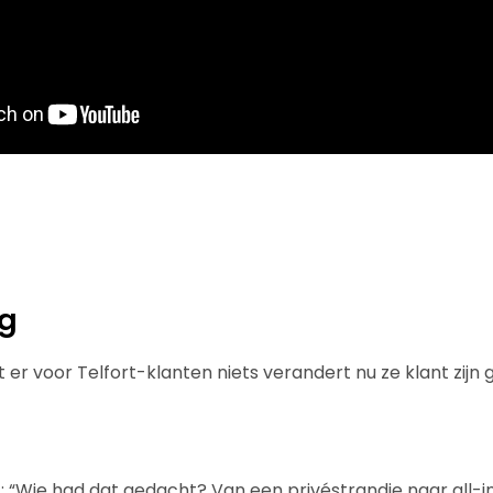
ng
r voor Telfort-klanten niets verandert nu ze klant zijn 
t: “Wie had dat gedacht? Van een privéstrandje naar all-i