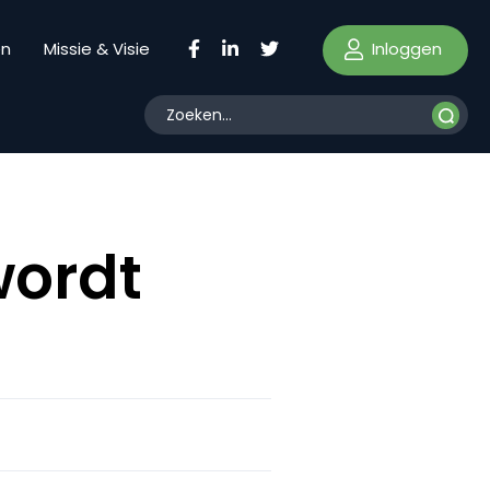
Inloggen
en
Missie & Visie
wordt
?