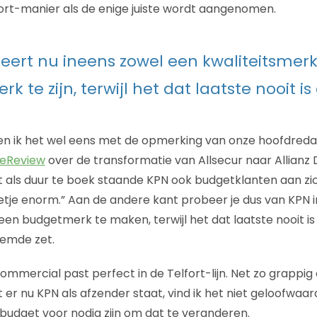
ort-manier als de enige juiste wordt aangenomen.
eert nu ineens zowel een kwaliteitsmerk
 te zijn, terwijl het dat laatste nooit i
en ik het wel eens met de opmerking van onze hoofdred
eReview
over de transformatie van Allsecur naar Allianz D
t als duur te boek staande KPN ook budgetklanten aan zi
etje enorm.” Aan de andere kant probeer je dus van KPN 
een budgetmerk te maken, terwijl het dat laatste nooit is
eemde zet.
commercial past perfect in de Telfort-lijn. Net zo grappi
t er nu KPN als afzender staat, vind ik het niet geloofwaard
udget voor nodig zijn om dat te veranderen.