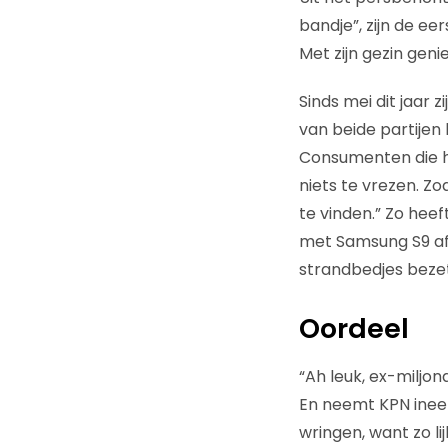
bandje”, zijn de e
Met zijn gezin geni
Sinds mei dit jaar
van beide partijen
Consumenten die h
niets te vrezen. Zo
te vinden.” Zo hee
met Samsung S9 af
strandbedjes beze
Oordeel
“Ah leuk, ex-miljona
En neemt KPN inee
wringen, want zo li