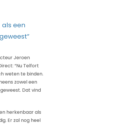
 als een
s geweest”
acteur Jeroen
irect: “Nu Telfort
ch weten te binden.
ineens zowel een
 geweest. Dat vind
g en herkenbaar als
ig. Er zal nog heel