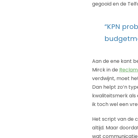
gegooid en de Telf
“KPN prob
budgetmerk
Aan de ene kant b
Mirck in de
Reclam
verdwijnt, moet he
Dan helpt zo’n typ
kwaliteitsmerk als 
ik toch wel een vr
Het script van de 
altijd. Maar doorda
wat communicatieb