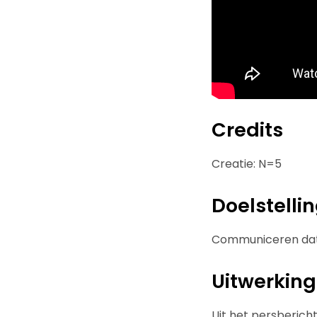
Credits
Creatie: N=5
Doelstelli
Communiceren dat e
Uitwerking
Uit het persberich