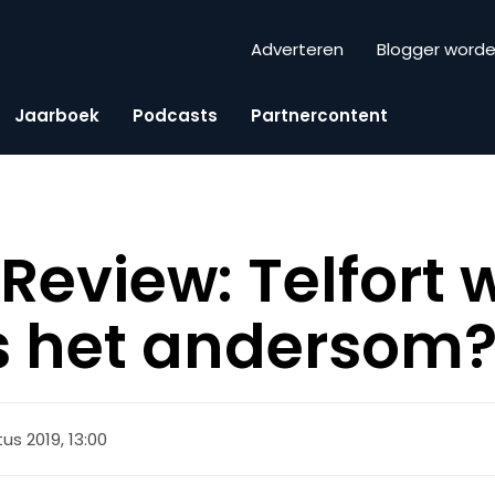
Adverteren
Blogger word
Jaarboek
Podcasts
Partnercontent
eview: Telfort 
is het andersom
us 2019, 13:00