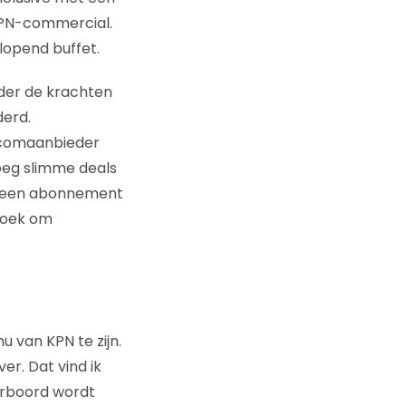
 KPN-commercial.
lopend buffet.
eder de krachten
derd.
ecomaanbieder
noeg slimme deals
nd een abonnement
doek om
nu van KPN te zijn.
r. Dat vind ik
verboord wordt