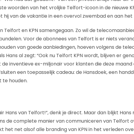
erste woorden van het vrolijke Telfort-icoon in de nieuwe
et hij van de vakantie in een overvol zwembad en aan het 
 zijn Telfort en KPN samengegaan. Zo wil de telecomaanbi
 bundelen. Voor de abonnees van Telfort is er niets veran
ouden van goede aanbiedingen, hoeven volgens de tel
als Hans al zegt: “Ook nu Telfort KPN wordt, blijven er ge
ft de inventieve ex-miljonair voor klanten die deze maa
sluiten een toepasselijk cadeau: de Hansdoek, een hand
t te houden.
ir Hans van Telfort!”, denk je direct. Maar dan blijkt Hans 
ns de complete manier van communiceren van Telfort ove
jkt het net alsof alle branding van KPN in het verleden o