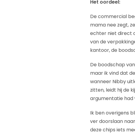
Het oordeel:
De commercial begi
mama nee zegt, zeg
echter niet direct 
van de verpakkingen
kantoor, de boodsc
De boodschap van d
maar ik vind dat 
wanneer Nibby uitl
zitten, leidt hij d
argumentatie had w
Ik ben overigens bl
ver doorslaan naar
deze chips iets mee