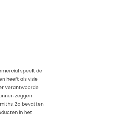
mmercial speelt de
n heeft als visie
meer verantwoorde
 kunnen zeggen
Smiths. Zo bevatten
oducten in het