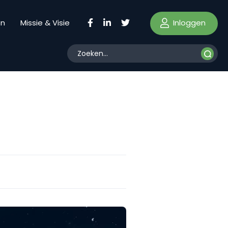
Inloggen
en
Missie & Visie