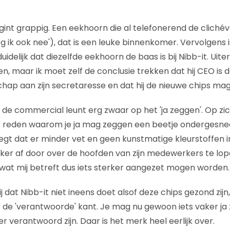
nt grappig. Een eekhoorn die al telefonerend de clichéva
 ik ook nee'), dat is een leuke binnenkomer. Vervolgens i
duidelijk dat diezelfde eekhoorn de baas is bij Nibb-it. Uit
, maar ik moet zelf de conclusie trekken dat hij CEO is d
hap aan zijn secretaresse en dat hij de nieuwe chips mag
e commercial leunt erg zwaar op het 'ja zeggen'. Op zi
de reden waarom je ja mag zeggen een beetje ondergesne
egt dat er minder vet en geen kunstmatige kleurstoffen i
e kijker af door over de hoofden van zijn medewerkers te lo
at mij betreft dus iets sterker aangezet mogen worden.
ij dat Nibb-it niet ineens doet alsof deze chips gezond zijn
 de 'verantwoorde' kant. Je mag nu gewoon iets vaker j
r verantwoord zijn. Daar is het merk heel eerlijk over.