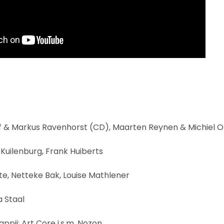
f & Markus Ravenhorst (CD), Maarten Reynen & Michiel O
 Kuilenburg, Frank Huiberts
te, Netteke Bak, Louise Mathlener
 Staal
pij: Art Core i.s.m. Nozon