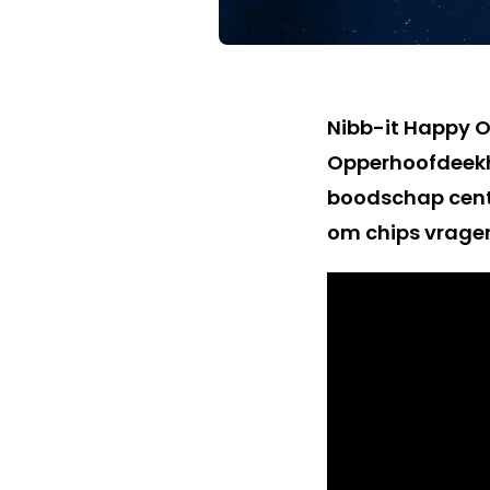
Nibb-it Happy O
Opperhoofdeekho
boodschap centra
om chips vrage