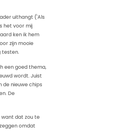
der uithangt ('Als
s het voor mij
eraard ken ik hem
oor zijn mooie
 testen.
ch een goed thema,
euwd wordt. Juist
n de nieuwe chips
pen. De
, want dat zou te
a zeggen omdat