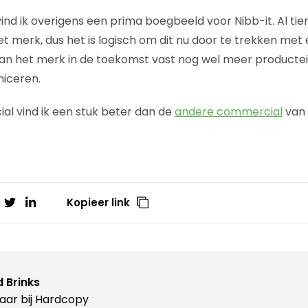
ind ik overigens een prima boegbeeld voor Nibb-it. Al tie
et merk, dus het is logisch om dit nu door te trekken me
kan het merk in de toekomst vast nog wel meer product
iceren.
al vind ik een stuk beter dan de
andere commercial
van 
Kopieer link
 Brinks
aar bij
Hardcopy