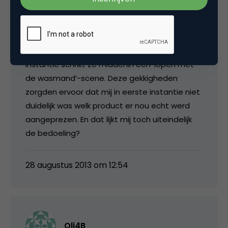
beetje gek. Of werkt die systeem niet net
zoals parkeersensoren? Ook kijkt de moeder in
eerste instantie toe vanachter het gordijn
hoe haar zoon wordt overreden en in tweede
instantie schrikt ze middenin een ‘lopen met
de wasmand’-scene. Deze gekkigheden
zorgden ervoor dat mij in eerste instantie niet
duidelijk was welk product er nou echt werd
aangeprezen. En dat lijkt mij toch uiteindelijk
de bedoeling?
28 augustus 2013 om 12:54
Oli4B