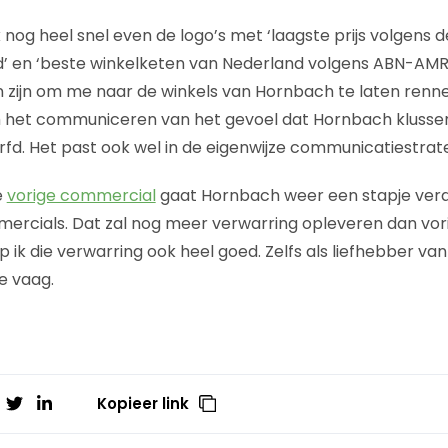
k nog heel snel even de logo’s met ‘laagste prijs volgens d
en ‘beste winkelketen van Nederland volgens ABN-AMR
 zijn om me naar de winkels van Hornbach te laten renne
 het communiceren van het gevoel dat Hornbach klussers
fd. Het past ook wel in de eigenwijze communicatiestrat
e
vorige commercial
gaat Hornbach weer een stapje verde
cials. Dat zal nog meer verwarring opleveren dan vorig
p ik die verwarring ook heel goed. Zelfs als liefhebber va
te vaag.
Kopieer link