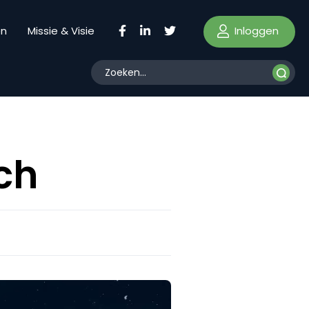
Inloggen
en
Missie & Visie
ch