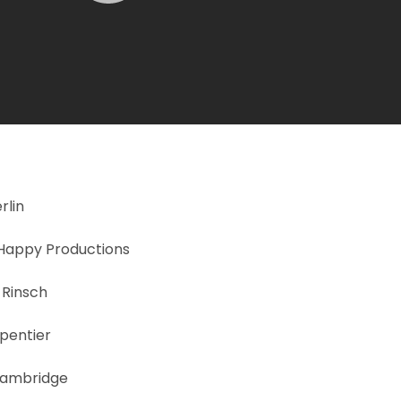
rlin
 Happy Productions
k Rinsch
pentier
Cambridge