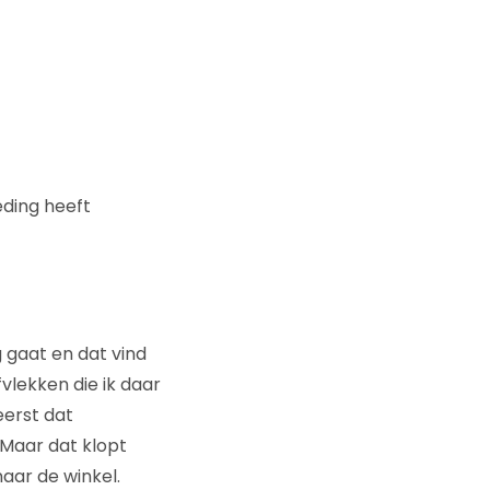
leding heeft
g gaat en dat vind
fvlekken die ik daar
eerst dat
 Maar dat klopt
aar de winkel.