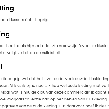
lling
ach klussers écht begrijpt.
ing
r het lint als hij merkt dat zijn vrouw zijn favoriete klusk
tervolgt ze tot op de vuilnisbelt.
l
a, ik begrijp wel dat het over oude, vertrouwde kluskledin
aar. Al klus ik bijna nooit, ik heb wel oude kleding met ver
k. Maar wat is nou de clou van deze commercial? Ik dacht 
e voorjaarscollectie had op het gebied van kluskleding.
opgraven van de oude kleding. Dus daarvoor hoef ik niet n