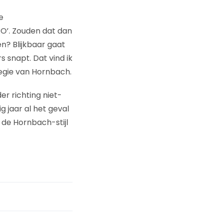
e
O’. Zouden dat dan
n? Blijkbaar gaat
 snapt. Dat vind ik
egie van Hornbach.
r richting niet-
 jaar al het geval
n de Hornbach-stijl