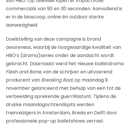
van HBO. Op televisie lopen er impactvolle
commercials van 90 en 30 seconden. Aanvullend is
er in de bioscoop, online én outdoor sterke
aanwezigheid.
Doelstelling van deze campagne is brand
awareness, waarbij de hoogwaardige kwaliteit van
HBO’s (drama)series onder de aandacht wordt
gebracht. Daarnaast werd het nieuwe balletdrama
Flesh and Bone
, van de schrijver en uitvoerend
producent van
Breaking Bad
, op maandag 9
november gelanceerd met behulp van een tot de
verbeelding sprekende guerrillastunt. Tijdens de
drukke maandagochtendspits werden
treinreizigers in Amsterdam, Breda en Delft door
professionele pop-up balletshows verrast.