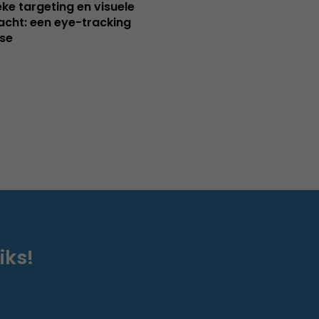
ieke targeting en visuele
cht: een eye-tracking
se
iks!