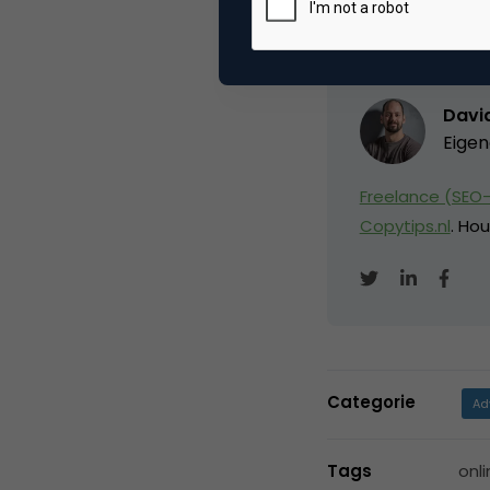
David
Eigen
Freelance (SEO-
Copytips.nl
. Hou
Categorie
Ad
Tags
onli