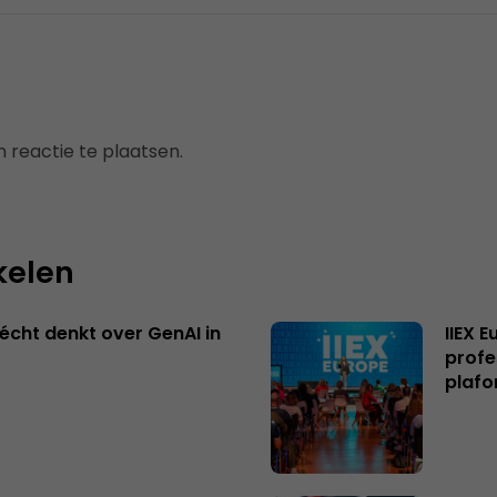
 reactie te plaatsen.
kelen
écht denkt over GenAI in
IIEX 
profe
plafo