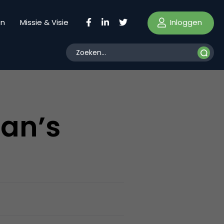
Inloggen
en
Missie & Visie
an’s