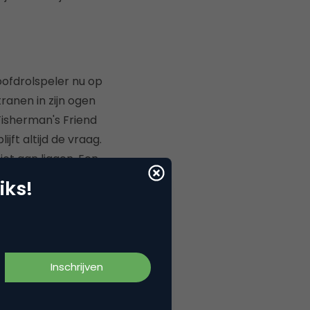
oofdrolspeler nu op
tranen in zijn ogen
Fisherman's Friend
ijft altijd de vraag.
niet aan liggen. Een
rcial?) zullen het
iks!
rtussen krijgt