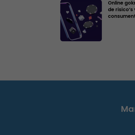
Online gok
de risico’
consumen
Mar