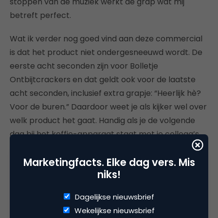
stoppen van de muziek werkt de grap wat mij
betreft perfect.
Wat ik verder nog goed vind aan deze commercial
is dat het product niet ondergesneeuwd wordt. De
eerste acht seconden zijn voor Bolletje
Ontbijtcrackers en dat geldt ook voor de laatste
acht seconden, inclusief extra grapje: “Heerlijk hè?
Voor de buren.” Daardoor weet je als kijker wel over
welk product het gaat. Handig als je de volgende
dag bij het koffie-apparaat staat met je collega’s
en je ze wilt vertellen over die leuke commercial.
Marketingfacts. Elke dag vers. Mis
niks!
Dagelijkse nieuwsbrief
Deel dit artikel
Wekelijkse nieuwsbrief