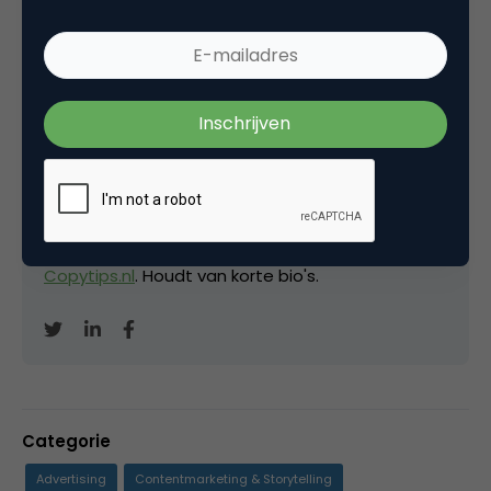
Kopieer link
David Brinks
Eigenaar bij
Hardcopy
Freelance (SEO-)copywriter
en mede-oprichter
van de
Metal Business Club
. Blogt ook op
Copytips.nl
. Houdt van korte bio's.
Categorie
Advertising
Contentmarketing & Storytelling