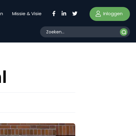
Inloggen
en
Missie & Visie
l