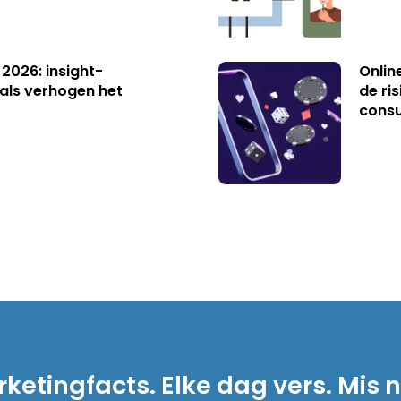
 2026: insight-
Onlin
als verhogen het
de ri
cons
ketingfacts. Elke dag vers. Mis n