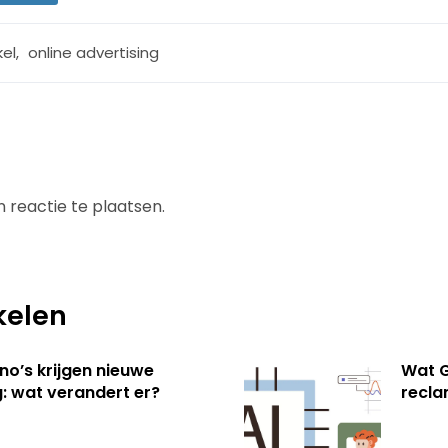
kel
,
online advertising
 reactie te plaatsen.
kelen
no’s krijgen nieuwe
Wat G
: wat verandert er?
recl