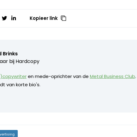
Kopieer link
 Brinks
aar bij
Hardcopy
)copywriter
en mede-oprichter van de
Metal Business Club
dt van korte bio's.
vertising