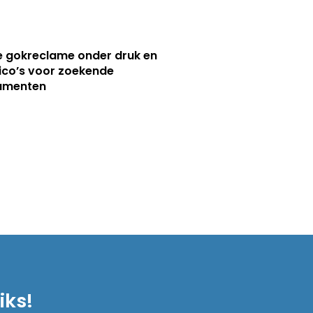
e gokreclame onder druk en
sico’s voor zoekende
umenten
iks!