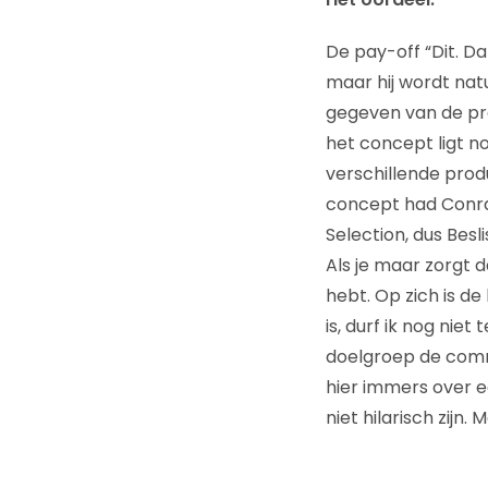
De pay-off “Dit. Dat
maar hij wordt nat
gegeven van de prod
het concept ligt no
verschillende produc
concept had Con
Selection, dus Beslis
Als je maar zorgt 
hebt. Op zich is d
is, durf ik nog nie
doelgroep de comme
hier immers over e
niet hilarisch zijn. 