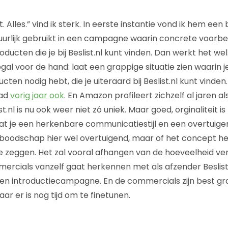
. Alles.” vind ik sterk. In eerste instantie vond ik hem een
uurlijk gebruikt in een campagne waarin concrete voorb
ucten die je bij Beslist.nl kunt vinden. Dan werkt het wel
gal voor de hand: laat een grappige situatie zien waarin 
ten nodig hebt, die je uiteraard bij Beslist.nl kunt vinden.
rad
vorig jaar ook
. En Amazon profileert zichzelf al jaren al
t.nl is nu ook weer niet zó uniek. Maar goed, orginaliteit is n
dat je een herkenbare communicatiestijl en een overtui
e boodschap hier wel overtuigend, maar of het concept 
t te zeggen. Het zal vooral afhangen van de hoeveelheid v
rcials vanzelf gaat herkennen met als afzender Beslist
en introductiecampagne. En de commercials zijn best gr
Maar er is nog tijd om te finetunen.