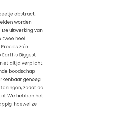
 beetje abstract,
eelden worden
. De uitwerking van
je twee heel
 Precies zo'n
s Earth's Biggest
iet altijd verplicht.
gende boodschap
herkenbaar genoeg
ertoningen, zodat de
.nl. We hebben het
appig, hoewel ze