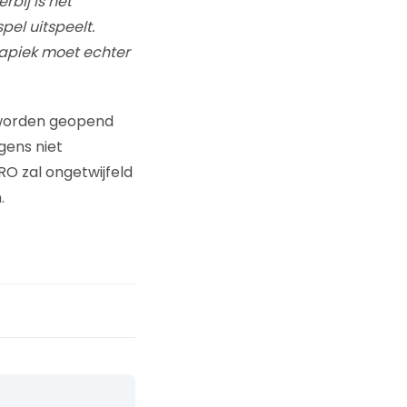
bij is het
pel uitspeelt.
iapiek moet echter
n worden geopend
gens niet
O zal ongetwijfeld
.