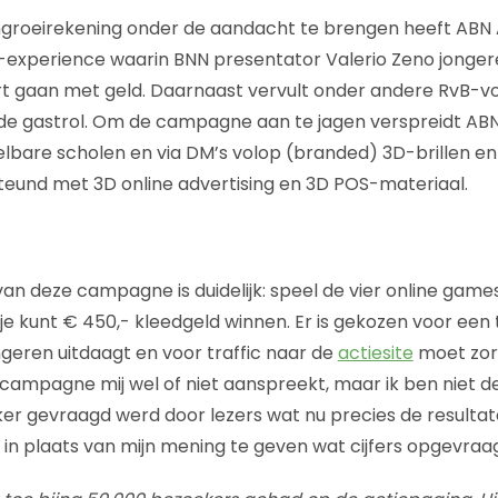
groeirekening onder de aandacht te brengen heeft A
-experience waarin BNN presentator Valerio Zeno jonger
rt gaan met geld. Daarnaast vervult onder andere RvB-voo
de gastrol. Om de campagne aan te jagen verspreidt AB
lbare scholen en via DM’s volop (branded) 3D-brillen e
und met 3D online advertising en 3D POS-materiaal.
an deze campagne is duidelijk: speel de vier online games. 
k: je kunt € 450,- kleedgeld winnen. Er is gekozen voor ee
geren uitdaagt en voor traffic naar de
actiesite
moet zorg
campagne mij wel of niet aanspreekt, maar ik ben niet d
ker gevraagd werd door lezers wat nu precies de resultate
in plaats van mijn mening te geven wat cijfers opgevraag