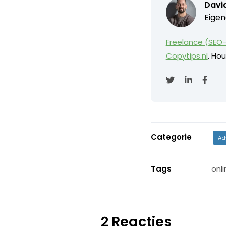
David
Eigen
Freelance (SEO-
Copytips.nl
. Hou
Categorie
Ad
Tags
onli
2 Reacties