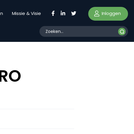
Inloggen
en
Missie & Visie
MRO