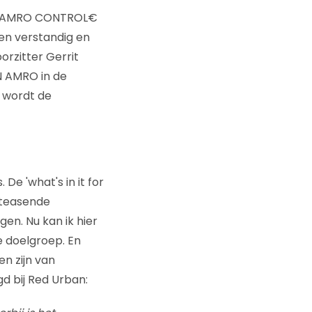
BN AMRO CONTROL€
en verstandig en
rzitter Gerrit
N AMRO in de
n wordt de
De 'what's in it for
n teasende
en. Nu kan ik hier
e doelgroep. En
n zijn van
d bij Red Urban: