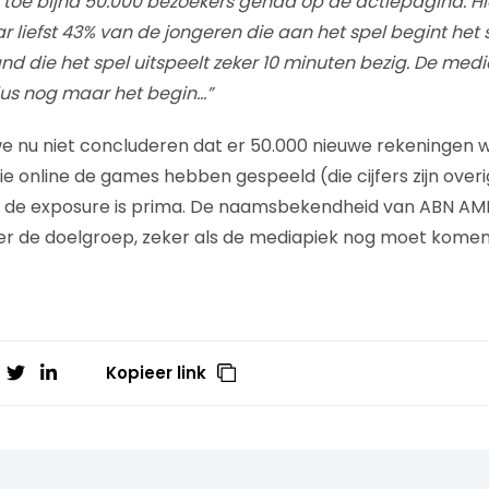
toe bijna 50.000 bezoekers gehad op de actiepagina. Hier
 liefst 43% van de jongeren die aan het spel begint het s
d die het spel uitspeelt zeker 10 minuten bezig. De med
dus nog maar het begin…”
 we nu niet concluderen dat er 50.000 nieuwe rekeninge
e online de games hebben gespeeld (die cijfers zijn overi
r de exposure is prima. De naamsbekendheid van ABN AMR
r de doelgroep, zeker als de mediapiek nog moet komen
Kopieer link