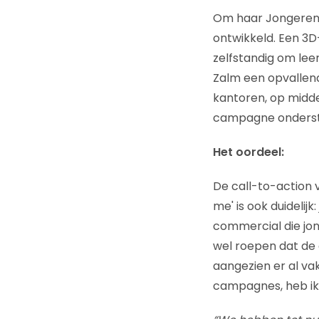
Om haar Jongeren
ontwikkeld. Een 3D
zelfstandig om lee
Zalm een opvallen
kantoren, op midde
campagne onderste
Het oordeel:
De call-to-action v
me' is ook duidelij
commercial die jon
wel roepen dat de 
aangezien er al va
campagnes, heb ik 