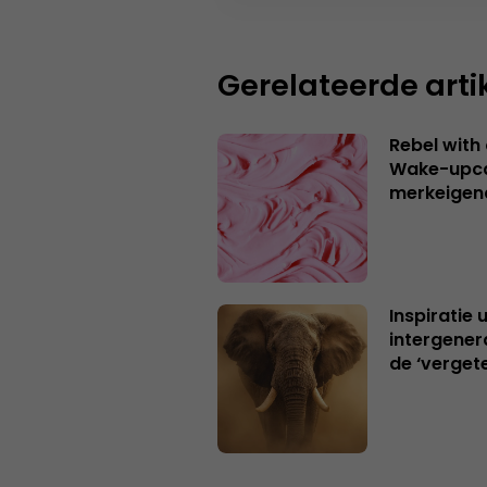
Gerelateerde arti
Rebel with
Wake-upca
merkeigen
Inspiratie 
intergener
de ‘verget