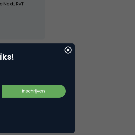
elNext, RvT
iks!