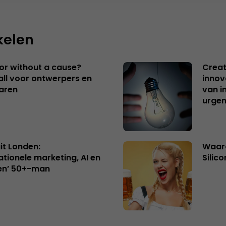
kelen
 or without a cause?
Creat
ll voor ontwerpers en
innov
aren
van i
urgen
uit Londen:
Waaro
ationele marketing, AI en
Silico
en’ 50+-man