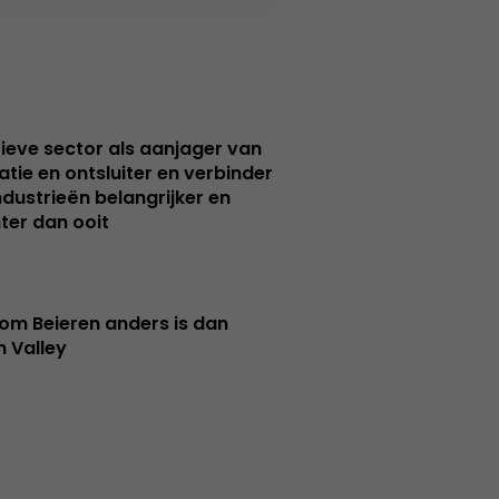
ieve sector als aanjager van
atie en ontsluiter en verbinder
ndustrieën belangrijker en
ter dan ooit
m Beieren anders is dan
n Valley