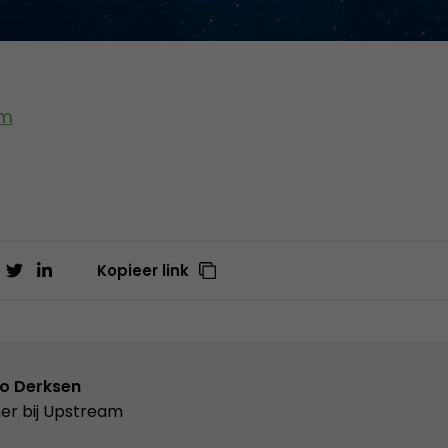
om
Kopieer link
o Derksen
er bij
Upstream