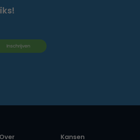
iks!
Over
Kansen