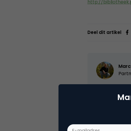
http://bibliotheek
Deel dit artikel
Marc
Partn
Oprichter/partn
Mar
VPRO, Bestuur Lu