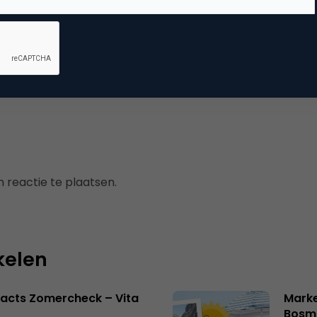
dia
ial media marketing
 reactie te plaatsen.
kelen
acts Zomercheck – Vita
Marke
Bosm