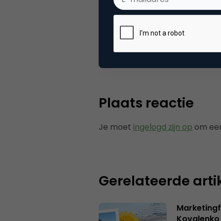
Categorie
Me
Tags
soc
Plaats reactie
Je moet
ingelogd zijn op
om een
Gerelateerde arti
Marketingf
Kovalenko