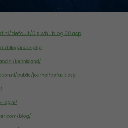
rt.nl/default/0,s,wh_blog,00.asp
m/hllog/index.php
land.nl/kennisland/
tion.nl/public/journal/default.asp
l/
-log.nl/
ger.com/blog/