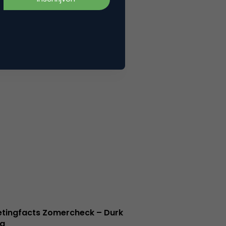
tingfacts Zomercheck – Durk
a