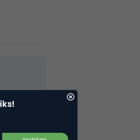
elNext, RvT
iks!