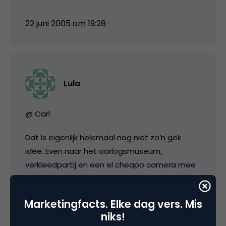
22 juni 2005 om 19:28
Lula
@ Carl
Dat is eigenlijk helemaal nog niet zo’n gek
idee. Even naar het oorlogsmuseum,
verkleedpartij en een el cheapo camera mee
om zo’n filmpje te schieten. Kunnen daarna
ook gelijk alle Real tones met oorlogsgeluiden
Marketingfacts. Elke dag vers. Mis
online worden gegooid.
niks!