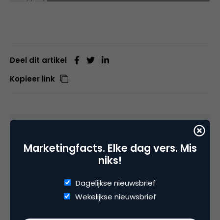
Deel dit artikel
Kopieer link
Sydney Brouwer
Spreker & Specialist
Marketingfacts. Elke dag vers. Mis
Klantgerichtheid bij
Over Klanten
niks!
Gesproken
Dagelijkse nieuwsbrief
Sydney Brouwer helpt bedrijven met de bouwen
Wekelijkse nieuwsbrief
van een klantgerichte cultuur. Hij staat als
spreker wekelijks op het podium om presentaties