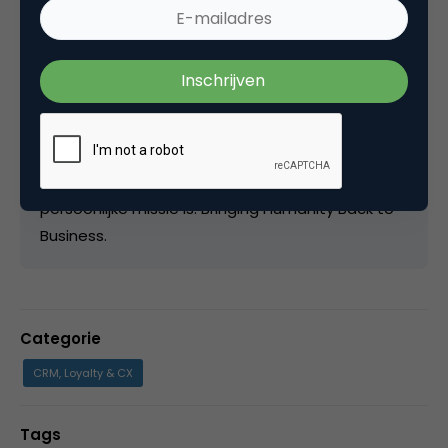
te geven over klantbeleving en klantgerichtheid.
Daarnaast is Sydney host van de Over Klanten
Gesproken podcast waarin hij in gesprek gaat
met andere experts op het gebied van
Customer Experience. Ook is hij bestuurslid bij
Stichting CX Circle, dé community voor customer
experience professionals in Nederland. Sydney's
persoonlijke missie is: Bringing Humanity Back to
Business.
Categorie
CRM, Loyalty & CX
Tags