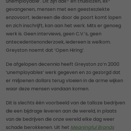
unemployable’. Dit zijn dak- en thuislozen, ex-
gevangenen, mensen met een geestesziekte
enzovoort. Iedereen die door de poort komt lopen
en zich inschrijft, kan aan het werk. Mits er genoeg
werk is. Geen interviews, geen C.V.’s, geen
antecedentenonderzoek, iedereen is welkom.
Greyston noemt dat ‘Open Hiring’.
De afgelopen decennia heeft Greyston zo’n 2000
‘unemployables’ werk gegeven en zo gezorgd dat
er miljoenen dollars terug vloeien in de arme wijken
waar deze mensen vandaan komen.
Dit is slechts één voorbeeld van de talloze bedrijven
die een bijdrage leveren aan de wereld, in plaats
van de bedrijven die onze wereld elke dag weer
schade berokkenen. Uit het
Meaningful Brands