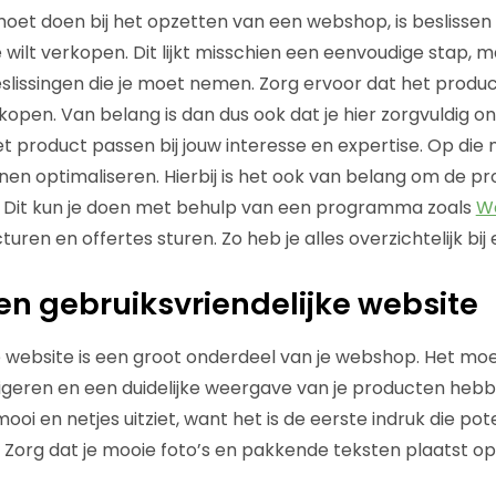
moet doen bij het opzetten van een webshop, is beslissen
wilt verkopen. Dit lijkt misschien een eenvoudige stap, m
slissingen die je moet nemen. Zorg ervoor dat het product d
kopen. Van belang is dan dus ook dat je hier zorgvuldig o
 product passen bij jouw interesse en expertise. Op die m
en optimaliseren. Hierbij is het ook van belang om de p
. Dit kun je doen met behulp van een programma zoals
W
uren en offertes sturen. Zo heb je alles overzichtelijk bij 
n gebruiksvriendelijke website
 website is een groot onderdeel van je webshop. Het moet 
igeren en een duidelijke weergave van je producten hebbe
ooi en netjes uitziet, want het is de eerste indruk die po
. Zorg dat je mooie foto’s en pakkende teksten plaatst op