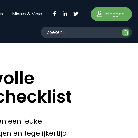
Inloggen
en
Missie & Visie
olle
hecklist
en een leuke
en en tegelijkertijd