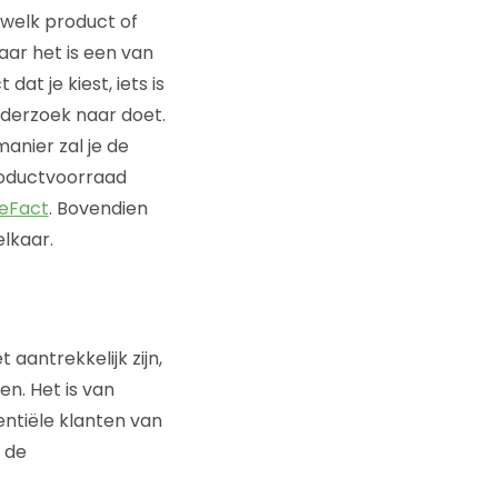
 welk product of
aar het is een van
at je kiest, iets is
nderzoek naar doet.
anier zal je de
roductvoorraad
eFact
. Bovendien
elkaar.
aantrekkelijk zijn,
n. Het is van
tentiële klanten van
 de