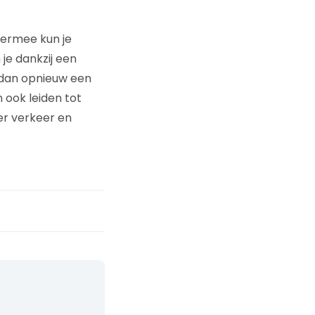
iermee kun je
je dankzij een
 dan opnieuw een
 ook leiden tot
er verkeer en