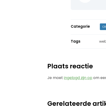
Categorie
CR
Tags
we
Plaats reactie
Je moet
ingelogd zijn op
om een
Gerelateerde arti