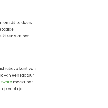
en om dit te doen.
etaalde
e kijken wat het
l
stratieve kant van
ik van een factuur
ftware
maakt het
je veel tijd
e