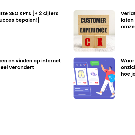
te SEO KPI’s [+ 2 cijfers
Verla
succes bepalen!]
laten
omzet
ken en vinden op internet
Waar
eel verandert
onzic
hoe j