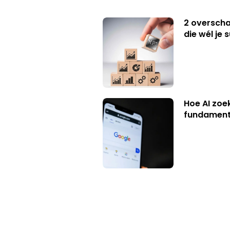
2 overschat
die wél je 
Hoe AI zoe
fundament