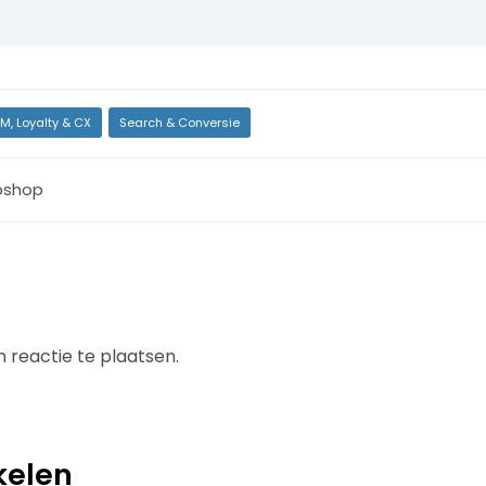
M, Loyalty & CX
Search & Conversie
bshop
 reactie te plaatsen.
kelen