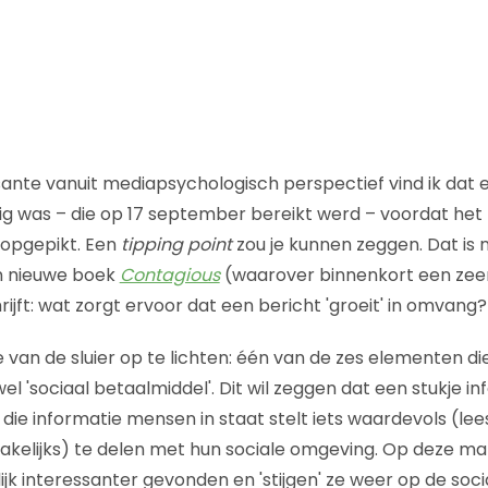
ante vanuit mediapsychologisch perspectief vind ik dat e
ig was – die op 17 september bereikt werd – voordat het
opgepikt. Een
tipping point
zou je kunnen zeggen. Dat is 
jn nieuwe boek
Contagious
(waarover binnenkort een zeer
ijft: wat zorgt ervoor dat een bericht 'groeit' in omvang?
 van de sluier op te lichten: één van de zes elementen die h
el 'sociaal betaalmiddel'. Dit wil zeggen dat een stukje in
die informatie mensen in staat stelt iets waardevols (lees
akelijks) te delen met hun sociale omgeving. Op deze ma
k interessanter gevonden en 'stijgen' ze weer op de socia