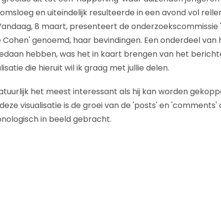
omsloeg en uiteindelijk resulteerde in een avond vol rell
andaag, 8 maart, presenteert de onderzoekscommissie 'P
 Cohen' genoemd, haar bevindingen. Een onderdeel van h
gedaan hebben, was het in kaart brengen van het berich
satie die hieruit wil ik graag met jullie delen.
 natuurlijk het meest interessant als hij kan worden gekop
deze visualisatie is de groei van de 'posts' en 'comments'
nologisch in beeld gebracht.