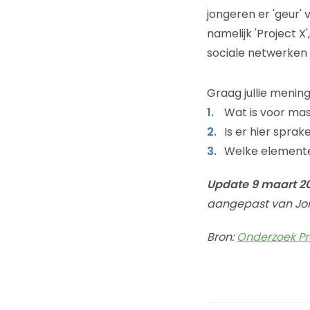
jongeren er 'geur' 
namelijk 'Project X
sociale netwerken
Graag jullie menin
Wat is voor ma
Is er hier sprake
Welke elementen z
Update 9 maart 201
aangepast van Jon
Bron:
Onderzoek Pro