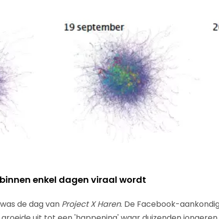
 binnen enkel dagen viraal wordt
 was de dag van
Project X Haren
. De Facebook-aankondig
 groeide uit tot een 'happening' waar duizenden jongere