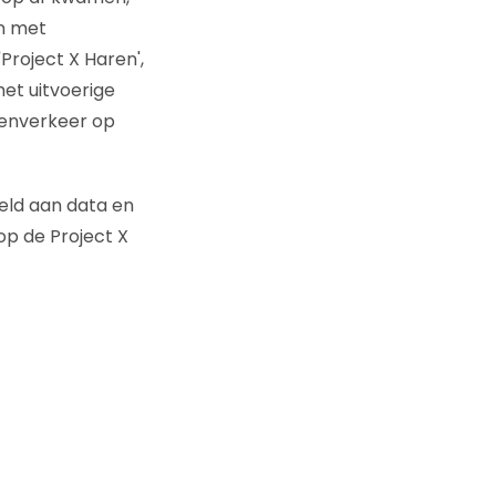
en met
roject X Haren',
et uitvoerige
tenverkeer op
peld aan data en
 op de Project X