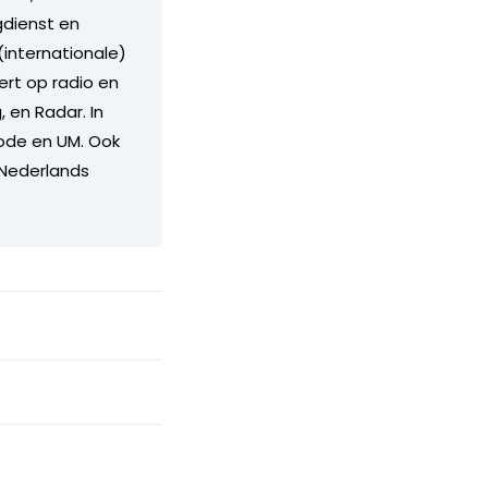
gdienst en
(internationale)
rt op radio en
 en Radar. In
nrode en UM. Ook
 Nederlands