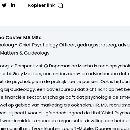
Kopieer link
ha Coster MA MSc
oloog - Chief Psychology Officer, gedragsstrateeg, advise
Matters & Guideology
oog ⌆ Perspectivist ⌬ Dopamaniac Mischa is mediapsychol
cer bij Grey Matters, een onderzoeks- en adviesbureau dat 
uit de psychologie in de praktijk toe te passen. Ook is hij fou
 bij Guideology, een adviesbureau dat zicht richt op het b
de financiële sector. Mischa gelooft dat psychologie de smee
wel op gebied van marketing als ook sales, HR, MD, recruitme
nce. Hij heeft voor dit gfsedachtegoed de titel ‘Chief Psycho
l waar inmiddels meerdere organisaties invulling aan hebbe
ie consultant (voor klanten zoals T-Mobile, Capgemini, bo