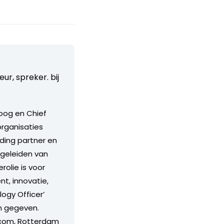
ur, spreker. bij
oog en Chief
organisaties
nding partner en
egeleiden van
rolie is voor
nt, innovatie,
logy Officer’
n gegeven.
l.com, Rotterdam