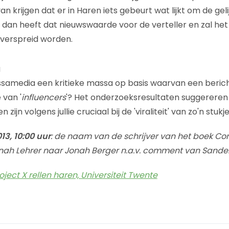
van krijgen dat er in Haren iets gebeurt wat lijkt om de gel
', dan heeft dat nieuwswaarde voor de verteller en zal het
 verspreid worden.
g
ssamedia een kritieke massa op basis waarvan een beric
 van '
influencers
'? Het onderzoeksresultaten suggereren 
ijn volgens jullie cruciaal bij de 'viraliteit' van zo'n stuk
3, 10:00 uur
: de naam van de schrijver van het boek Co
ah Lehrer naar Jonah Berger n.a.v. comment van Sander
ject X rellen haren, Universiteit Twente