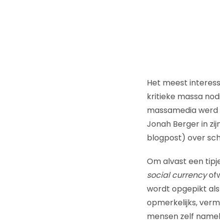
Het meest interess
kritieke massa nod
massamedia werd 
Jonah Berger in zi
blogpost) over schr
Om alvast een tipje
social currency
ofw
wordt opgepikt als 
opmerkelijks, verm
mensen zelf namelij