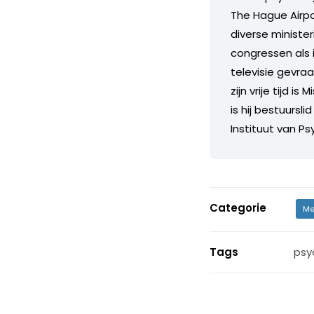
The Hague Airpor
diverse ministe
congressen als 
televisie gevra
zijn vrije tijd 
is hij bestuurs
Instituut van P
Categorie
Me
Tags
psy