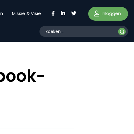
Inloggen
en
Missie & Visie
ebook-