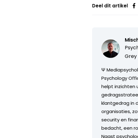
Deel dit artikel
Misc
Psych
Grey 
Ψ Mediapsychol
Psychology Offi
helpt inzichten 
gedragsstrateeg
klantgedrag in 
organisaties, zo
security en fina
bedacht, een ro
Naast psycholog