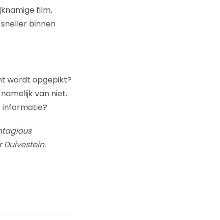
ijknamige film,
 sneller binnen
ht wordt opgepikt?
namelijk van niet.
je informatie?
ntagious
 Duivestein.