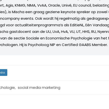
t, Agis, KNMG, NIMA, VvAA, Oracle, Univé, EU council, belastin
ries), is Mischa een graag geziene keynote spreker op zowel 
incompany events. Ook wordt hij regelmatig als gedragsexpe
agd voor actualiteitenprogramma’s als EditieNL, Eén Vandaag,
is Mischa gastdocent aan de UU, UvA, HvA, VU, UT, HHS, RU, Nye
lid van de sectie Sociale en Economische Psychologie van het
sychologen. Hij is Psycholoog NIP en Certified GAABS Member.
dia
chologie
,
social media marketing