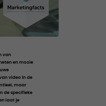
en van
 meten en mooie
euwe
van video in de
ntieel, maar
 de specifieke
n laat je