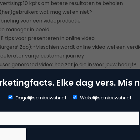
vertising: 10 kpi’s om betere resultaten te behalen
 (her)gebruiken: wat mag wel en niet?
n briefing voor een videoproductie
 de manager in beeld
11 tips voor presenteren in online video
rgers’ Zoo): “Misschien wordt online video wel een verd
celerator van je customer journey
ser generated video: hoe zet je die in voor jouw bedrijf?
ketingfacts. Elke dag vers. Mis n
Special over Online Video
Dagelijkse nieuwsbrief
Wekelijkse nieuwsbrief
Kopieer link