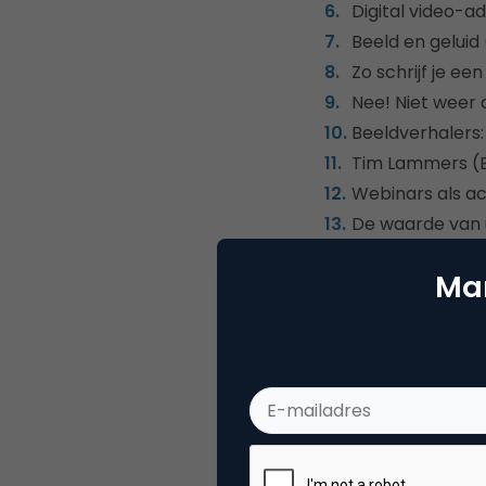
Digital video-ad
Beeld en geluid
Zo schrijf je ee
Nee! Niet weer
Beeldverhalers: 
Tim Lammers (Bu
Webinars als ac
De waarde van u
Mar
Bekijk de 
DOWNLOAD
Deel dit artikel