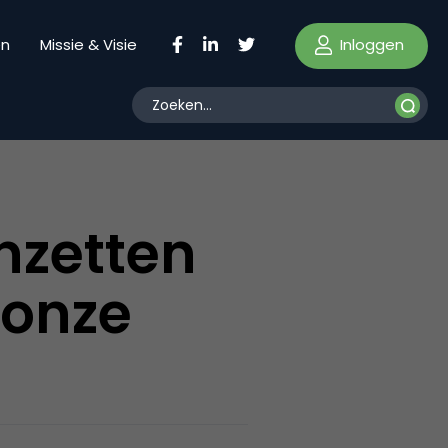
Inloggen
en
Missie & Visie
inzetten
 onze