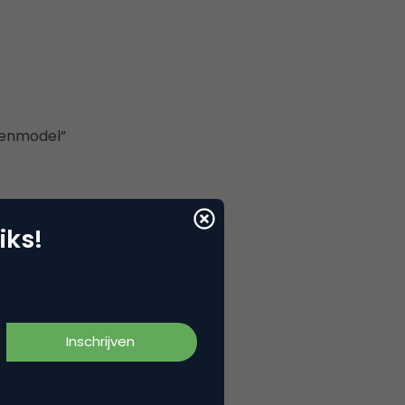
ienmodel”
iks!