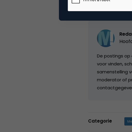
Reda
Hoofd
De postings op 
voor vinden, sch
samenstelling v
moderator of pr
contactgegeve
Categorie
Me