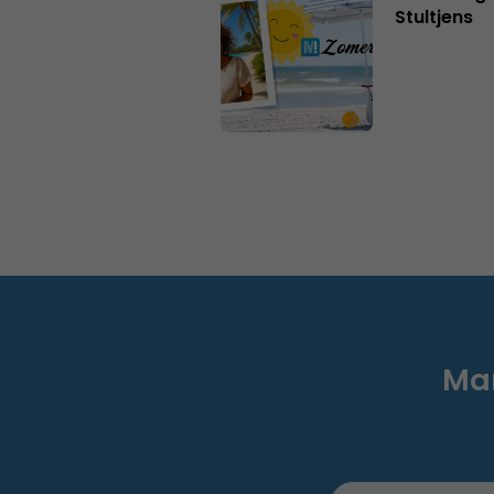
Stultjens
Mar