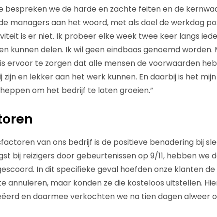
 bespreken we de harde en zachte feiten en de kernwaar
ende managers aan het woord, met als doel de werkdag pos
viteit is er niet. Ik probeer elke week twee keer langs i
gen kunnen delen. Ik wil geen eindbaas genoemd worden. Mi
e is ervoor te zorgen dat alle mensen de voorwaarden h
ij zijn en lekker aan het werk kunnen. En daarbij is het mi
eppen om het bedrijf te laten groeien.”
toren
actoren van ons bedrijf is de positieve benadering bij slec
st bij reizigers door gebeurtenissen op 9/11, hebben we d
 gescoord. In dit specifieke geval hoefden onze klanten d
te annuleren, maar konden ze die kosteloos uitstellen. H
reëerd en daarmee verkochten we na tien dagen alweer 