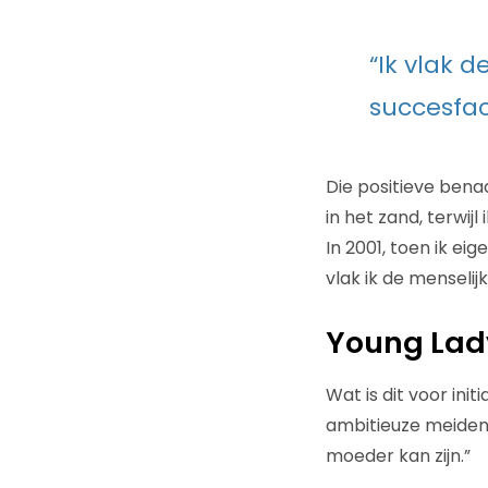
“Ik vlak d
succesfac
Die positieve bena
in het zand, terwijl 
In 2001, toen ik eig
vlak ik de menselij
Young Lad
Wat is dit voor in
ambitieuze meide
moeder kan zijn.”