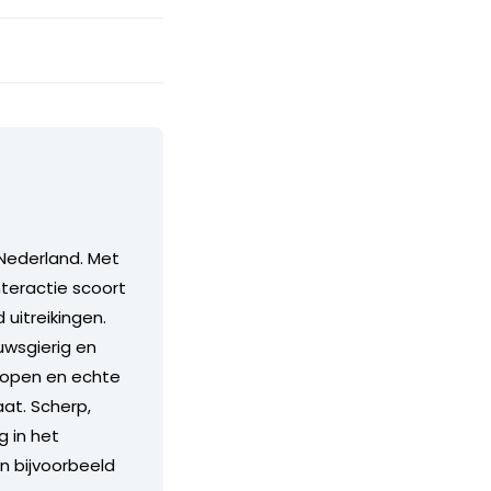
Nederland. Met
teractie scoort
itreikingen.
euwsgierig en
n open en echte
aat. Scherp,
g in het
an bijvoorbeeld