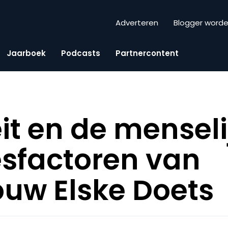
Adverteren
Blogger word
Jaarboek
Podcasts
Partnercontent
eit en de menseli
sfactoren van
uw Elske Doets