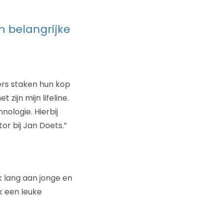
en belangrijke
mers staken hun kop
 zijn mijn lifeline.
nologie. Hierbij
tor bij Jan Doets.”
k lang aan jonge en
k een leuke