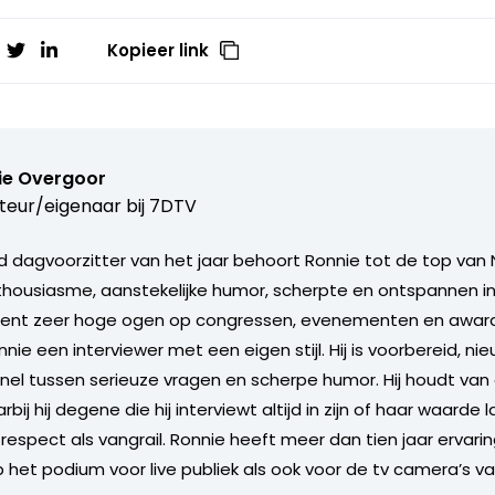
Kopieer link
ie Overgoor
teur/eigenaar bij
7DTV
 dagvoorzitter van het jaar behoort Ronnie tot de top van 
nthousiasme, aanstekelijke humor, scherpte en ontspannen in
ent zeer hoge ogen op congressen, evenementen en award u
nie een interviewer met een eigen stijl. Hij is voorbereid, ni
nel tussen serieuze vragen en scherpe humor. Hij houdt va
ij hij degene die hij interviewt altijd in zijn of haar waarde l
respect als vangrail. Ronnie heeft meer dan tien jaar ervarin
p het podium voor live publiek als ook voor de tv camera’s v