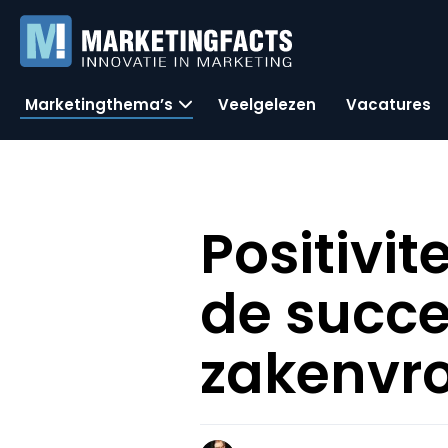
Marketingthema’s
Veelgelezen
Vacatures
Positivit
de succe
zakenvro