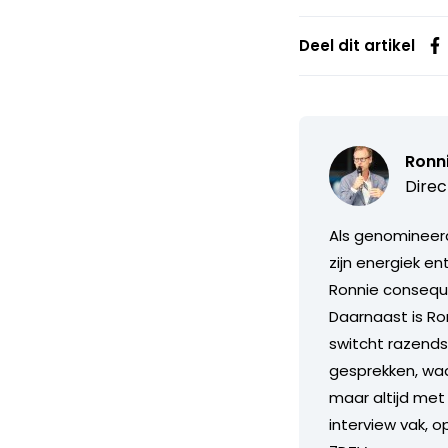
Deel dit artikel
Ronn
Direc
Als genomineerd
zijn energiek e
Ronnie consequ
Daarnaast is Ron
switcht razends
gesprekken, waarb
maar altijd met 
interview vak, o