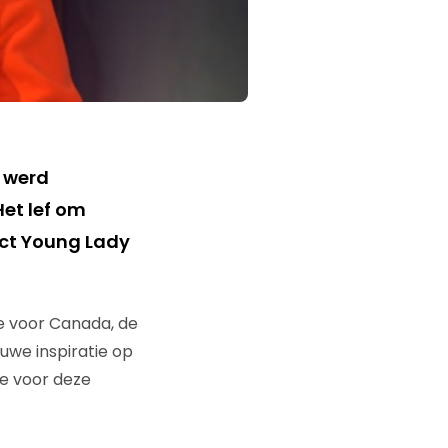
, werd
Het lef om
ject Young Lady
de voor Canada, de
uwe inspiratie op
e voor deze