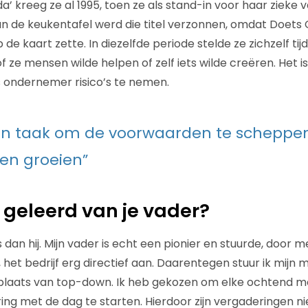
da’ kreeg ze al 1995, toen ze als stand-in voor haar zieke
n de keukentafel werd die titel verzonnen, omdat Doets
e kaart zette. In diezelfde periode stelde ze zichzelf tij
 ze mensen wilde helpen of zelf iets wilde creëren. Het is
 ondernemer risico’s te nemen.
ijn taak om de voorwaarden te scheppen
ten groeien”
 geleerd van je vader?
s dan hij. Mijn vader is echt een pionier en stuurde, door
, het bedrijf erg directief aan. Daarentegen stuur ik mij
 plaats van top-down. Ik heb gekozen om elke ochtend me
ing met de dag te starten. Hierdoor zijn vergaderingen nie