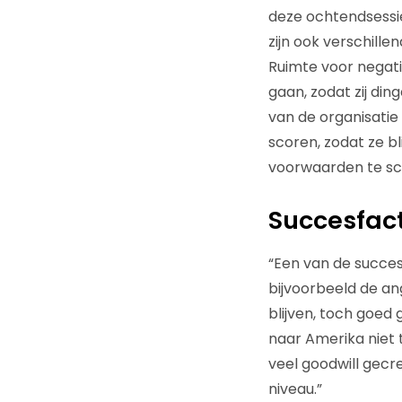
deze ochtendsessie
zijn ook verschill
Ruimte voor negati
gaan, zodat zij din
van de organisati
scoren, zodat ze bl
voorwaarden te sch
Succesfac
“Een van de succesf
bijvoorbeeld de ang
blijven, toch goed
naar Amerika niet 
veel goodwill gec
niveau.”