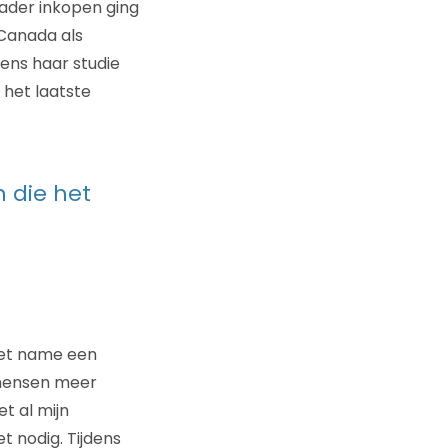
 vader inkopen ging
 Canada als
dens haar studie
 het laatste
 die het
 met name een
n mensen meer
t al mijn
t nodig. Tijdens