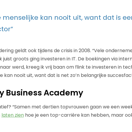
e menselijke kan nooit uit, want dat is e
tor”
dering geldt ook tijdens de crisis in 2008. “Vele onderne
ik juist groots ging investeren in IT. De boekingen via internet
enaar werd, kreeg ik vrij baan om flink te investeren in tech
ke kan nooit uit, want dat is net zo’n belangrijke succesfac
y Business Academy
itiatief? “Samen met dertien topvrouwen gaan we een wee
n
laten zien
hoe je een top-carrière kan hebben, maar oo