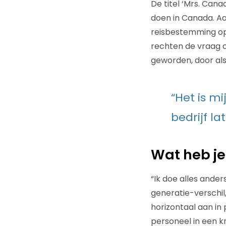
De titel ‘Mrs. Cana
doen in Canada. Aa
reisbestemming op d
rechten de vraag of
geworden, door als
“Het is m
bedrijf la
Wat heb je
“Ik doe alles ander
generatie-verschil
horizontaal aan in
personeel in een kr