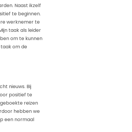
den. Naast ikzelf
itief te beginnen.
edere werknemer te
jn taak als leider
ebben om te kunnen
jn taak om de
ht nieuws. Bij
oor positief te
e geboekte reizen
ierdoor hebben we
op een normaal