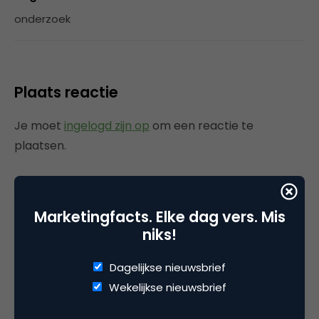
onderzoek
Plaats reactie
Je moet
ingelogd zijn op
om een reactie te
plaatsen.
Marketingfacts. Elke dag vers. Mis
Gerelateerde artikelen
niks!
Rebel with or without a cause?
Dagelijkse nieuwsbrief
Wake-upcall voor ontwerpers
Wekelijkse nieuwsbrief
en merkeigenaren