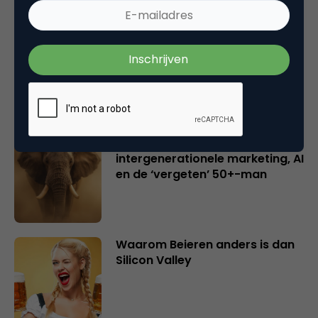
Creatieve sector als aanjager
van innovatie en ontsluiter en
verbinder van industrieën
belangrijker en urgenter dan
ooit
Inspiratie uit Londen:
intergenerationele marketing, AI
en de ‘vergeten’ 50+-man
Waarom Beieren anders is dan
Silicon Valley