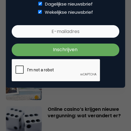
Dagelijkse nieuwsbrief
Gerelateerde artikelen
Wekelijkse nieuwsbrief
Marketingfacts Zomercheck –
Vita Kovalenko
Marketingfacts Zomercheck –
Durk Bosma
Online casino’s krijgen nieuwe
vergunning: wat verandert er?