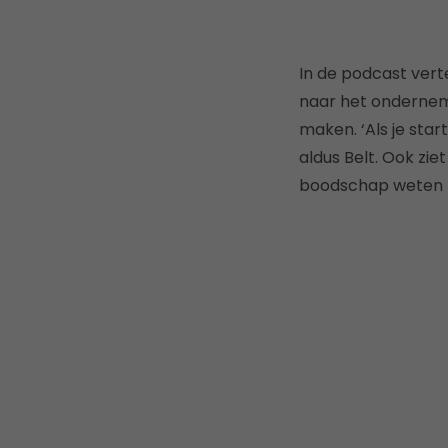
In de podcast verte
naar het onderneme
maken. ‘Als je sta
aldus Belt. Ook zie
boodschap weten t