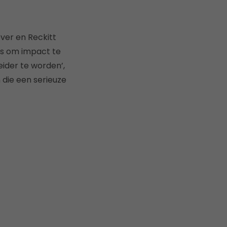
ever en Reckitt
 is om impact te
eider te worden’,
n die een serieuze