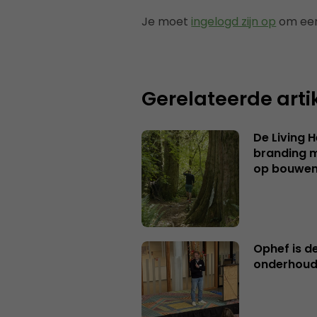
Je moet
ingelogd zijn op
om een
Gerelateerde arti
De Living 
branding me
op bouwe
Ophef is d
onderhoud