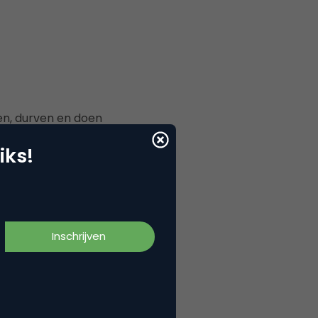
en, durven en doen
teren.
iks!