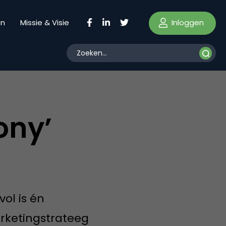
Inloggen
en
Missie & Visie
ony’
ol is én
rketingstrateeg