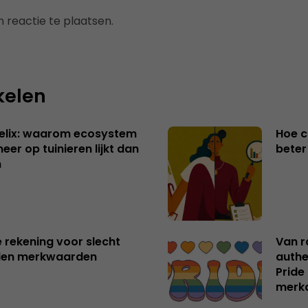
 reactie te plaatsen.
kelen
Helix: waarom ecosystem
Hoe c
er op tuinieren lijkt dan
bete
n
e rekening voor slecht
Van 
en merkwaarden
authe
Pride
merk