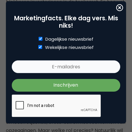
blokkeren investeringen in de toekomst. En hoewel
iedere organisatie zijn eigen afweging en
Marketingfacts. Elke dag vers. Mis
inschatting moet maken, wil je niet onderschatten
niks!
wat de meerwaarde van (inzicht in)
klanttevredenheid op langere termijn is. Dus
Dagelijkse nieuwsbrief
bereken en ga uit van je Customer Lifetime Value
Wekelijkse nieuwsbrief
(CLV).
Investeren in de heilige graal, A.I. of
gezond verstand?
Voor veel bedrijven is personalisatie op schaal nog
steeds een mysterie. Personalisatie speelt een
cruciale rol in de volledige levenscyclus van de
klant: acquisitie, klantbetrokkenheid, de aankoop-
en leesfrequentie, cross-sell en het voorkomen van
opzeggingen. Maar welke rol precies? Natuurlijk wil