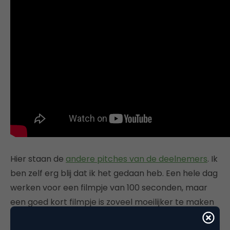
Hier staan de
andere pitches van de deelnemers
. Ik
ben zelf erg blij dat ik het gedaan heb. Een hele dag
werken voor een filmpje van 100 seconden, maar
een goed kort filmpje is zoveel moeilijker te maken
dan een lange film.