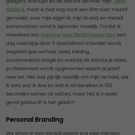
gadgets, startups en de laatste tijd over mijn
Tesla
Model S
, maar ik had nog nooit een film over mezelf
gemaakt, over mijn eigen ik, mijn brand; en mezelf
samenvatten vond ik bijzonder moeilijk.
Totdat ik
meedeed aan
Improve Your Performance Day
, een
dag waarbij je door 5 specialisten intensief wordt
begeleid qua verhaal,
looks
, kleding,
socialmediastrategie en waarbij als laatste je video
professioneel wordt opgenomen waarin je jezelf
neerzet. Het was pijnlijk moeilijk om mijn verhaal, wie
ik ben, wat ik doe en wat ik wil bereiken in 100
seconden samen te vatten, maar het is in ieder
geval gebeurd! Is het gelukt?
Personal Branding
We zitten in een wereld waarin erg veel mensen