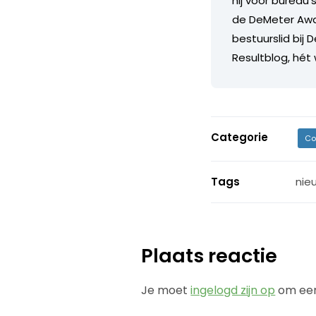
hij voor bureau'
de DeMeter Awar
bestuurslid bij 
Resultblog, hét
Categorie
Co
Tags
nie
Plaats reactie
Je moet
ingelogd zijn op
om een