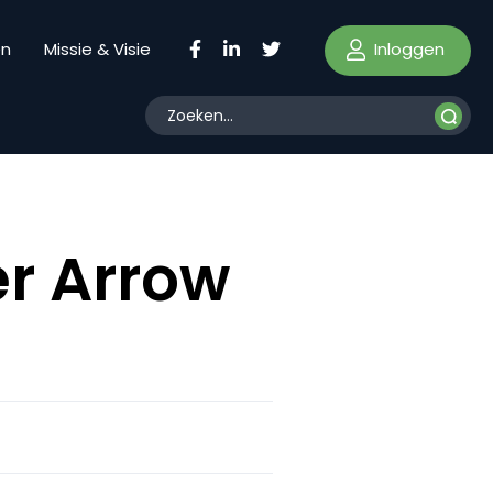
Inloggen
en
Missie & Visie
r Arrow