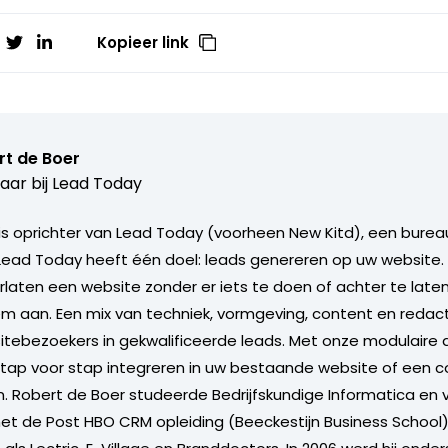
Kopieer link
rt de Boer
aar bij
Lead Today
is oprichter van Lead Today (voorheen New Kitd), een bureau
Lead Today heeft één doel: leads genereren op uw website
laten een website zonder er iets te doen of achter te late
em aan. Een mix van techniek, vormgeving, content en redac
ebezoekers in gekwalificeerde leads. Met onze modulaire 
stap voor stap integreren in uw bestaande website of een 
 Robert de Boer studeerde Bedrijfskundige Informatica en 
et de Post HBO CRM opleiding (Beeckestijn Business School)