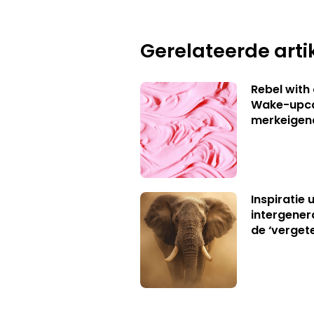
Gerelateerde arti
Rebel with
Wake-upca
merkeigen
Inspiratie 
intergener
de ‘verget