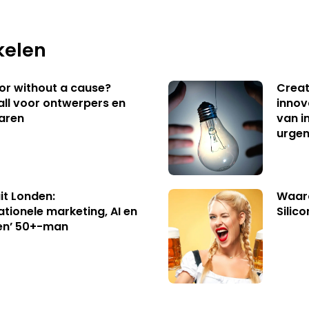
kelen
 or without a cause?
Creat
ll voor ontwerpers en
innov
aren
van i
urgen
uit Londen:
Waaro
ationele marketing, AI en
Silico
en’ 50+-man