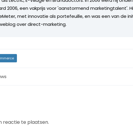
s als Lectric, E-Village en Branddoctors. In 2006 werd hij ond
d 2006, een vakprijs voor 'aanstormend marketingtalent'. Hij
DeMeter, met innovatie als portefeuille, en was een van de i
 weblog over direct-marketing.
mmerce
uws
 reactie te plaatsen.