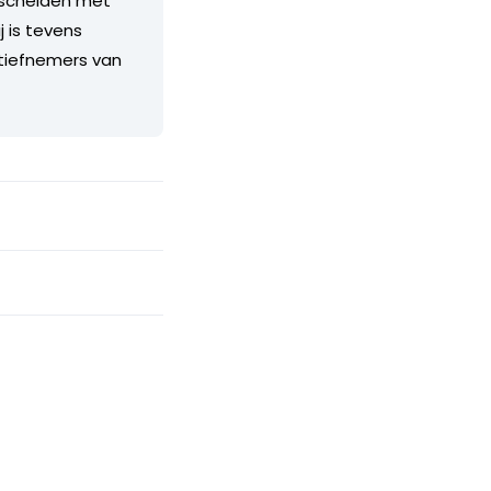
erscheiden met
 is tevens
nitiefnemers van