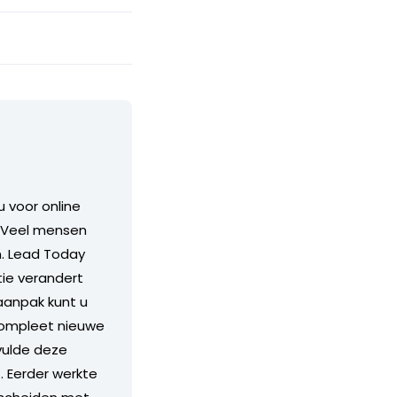
 voor online
. Veel mensen
n. Lead Today
tie verandert
aanpak kunt u
compleet nieuwe
vulde deze
. Eerder werkte