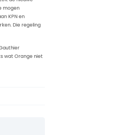
te mogen
 aan KPN en
ken. Die regeling
Gauthier
ts wat Orange niet