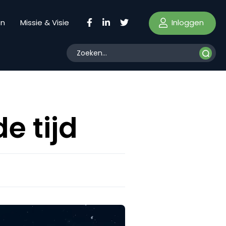
Inloggen
en
Missie & Visie
e tijd