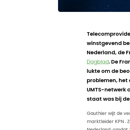
Telecomprovider
winstgevend bed
Nederland, de F
Dagblad
. De Fra
lukte om de beo
problemen, het 
UMTS-netwerk a
staat was bij de
Gauthier wijt de v
marktleider KPN . 
Nederland, omdat z