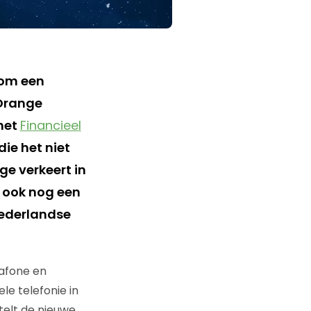
 om een
 Orange
het
Financieel
die het niet
e verkeert in
t ook nog een
ederlandse
dafone en
le telefonie in
telt de nieuwe