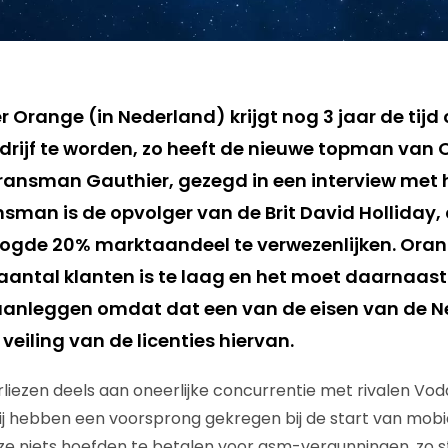
 Orange (in Nederland) krijgt nog 3 jaar de tijd
rijf te worden, zo heeft de nieuwe topman van
ransman Gauthier, gezegd in een interview met 
nsman is de opvolger van de Brit David Holliday, 
ogde 20% marktaandeel te verwezenlijken. Orang
aantal klanten is te laag en het moet daarnaas
anleggen omdat dat een van de eisen van de N
 veiling van de licenties hiervan.
erliezen deels aan oneerlijke concurrentie met rivalen Vo
Zij hebben een voorsprong gekregen bij de start van mobie
e niets hoefden te betalen voor gsm-vergunningen, zo s