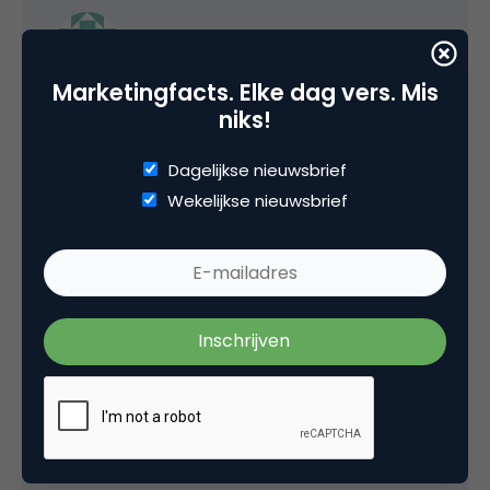
superknor
Marketingfacts. Elke dag vers. Mis
Het publiek weet het niet, omdat de
niks!
nieuwsfeeds van Cobouw en Ag onbekend zijn
bij dit publiek.
Dagelijkse nieuwsbrief
Wekelijkse nieuwsbrief
Ook mij is het niet gelukt om de redactie van
Cobouw en Ag warm te krijgen voor deze RSS-
feeds: ze begrijpen het nut er niet van.
VillaMedia.nl gelukkig wel, en die heeft de
feeds van hun site dan ook gelinkt.
Een rss-feed beschouw ik in feit eals een
veredelde link, zolang die niet zoveel
informatie bevat, dat het nut om de eigenlijke