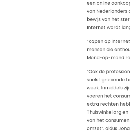
een online aankoop
van Nederlanders d
bewijs van het st
Internet wordt la
“Kopen op internet
mensen die enthous
Mond-op-mond recl
“Ook de professiona
snelst groeiende 
week. Inmiddels zij
voeren het consum
extra rechten hebb
Thuiswinkel.org en
van het consumente
omzet”, aldus Jong