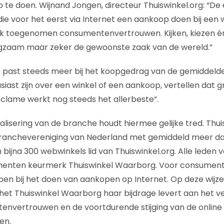
 te doen. Wijnand Jongen, directeur Thuiswinkel.org: “
ie voor het eerst via Internet een aankoop doen bij een w
erk toegenomen consumentenvertrouwen. Kijken, kiezen 
ngzaam maar zeker de gewoonste zaak van de wereld.”
 past steeds meer bij het koopgedrag van de gemiddelde
iast zijn over een winkel of een aankoop, vertellen dat 
ame werkt nog steeds het allerbeste”.
lisering van de branche houdt hiermee gelijke tred. Thuis
branchevereniging van Nederland met gemiddeld meer dan
n bijna 300 webwinkels lid van Thuiswinkel.org. Alle leden 
enten keurmerk Thuiswinkel Waarborg. Voor consumente
en bij het doen van aankopen op Internet. Op deze wijze
 het Thuiswinkel Waarborg haar bijdrage levert aan het v
nvertrouwen en de voortdurende stijging van de online 
en.