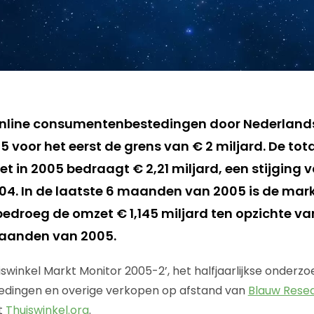
online consumentenbestedingen door Nederlands
05 voor het eerst de grens van € 2 miljard. De tot
t in 2005 bedraagt € 2,21 miljard, een stijging 
04. In de laatste 6 maanden van 2005 is de mark
droeg de omzet € 1,145 miljard ten opzichte van
maanden van 2005.
Thuiswinkel Markt Monitor 2005-2’, het halfjaarlijkse onderz
dingen en overige verkopen op afstand van
Blauw Rese
t
Thuiswinkel.org
.