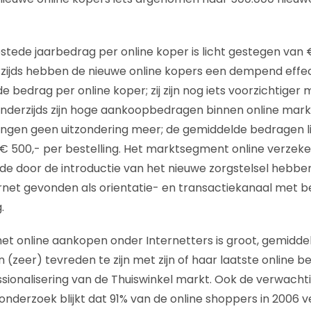
tede jaarbedrag per online koper is licht gestegen van 
rzijds hebben de nieuwe online kopers een dempend effe
 bedrag per online koper; zij zijn nog iets voorzichtiger
Anderzijds zijn hoge aankoopbedragen binnen online mar
ingen geen uitzondering meer; de gemiddelde bedragen l
 € 500,- per bestelling. Het marktsegment online verzeker
de door de introductie van het nieuwe zorgstelsel hebbe
et gevonden als orientatie- en transactiekanaal met be
.
t online aankopen onder Internetters is groot, gemidde
 (zeer) tevreden te zijn met zijn of haar laatste online be
sionalisering van de Thuiswinkel markt. Ook de verwacht
het onderzoek blijkt dat 91% van de online shoppers in 20