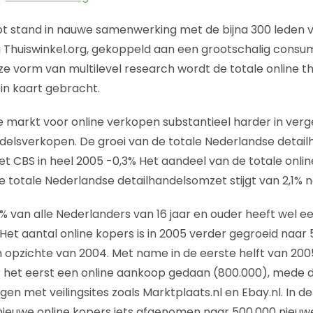
ot stand in nauwe samenwerking met de bijna 300 leden 
 Thuiswinkel.org, gekoppeld aan een grootschalig con
e vorm van multilevel research wordt de totale online t
in kaart gebracht.
e markt voor online verkopen substantieel harder in verge
ndelsverkopen. De groei van de totale Nederlandse detai
t CBS in heel 2005 -0,3% Het aandeel van de totale onli
e totale Nederlandse detailhandelsomzet stijgt van 2,1% n
% van alle Nederlanders van 16 jaar en ouder heeft wel e
Het aantal online kopers is in 2005 verder gegroeid naar 5
en opzichte van 2004. Met name in de eerste helft van 20
het eerst een online aankoop gedaan (800.000), mede d
gen met veilingsites zoals Marktplaats.nl en Ebay.nl. In d
n nieuwe online kopers iets afgenomen naar 500.000 nieuw