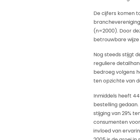
De cijfers komen t
branchevereniging
(n=2000). Door dez
betrouwbare wijze 
Nog steeds stijgt d
reguliere detailha
bedroeg volgens he
ten opzichte van d
Inmiddels heeft 44
bestelling gedaan. 
stijging van 29% t
consumenten voor 
invloed van ervarin
2005 is de groei i