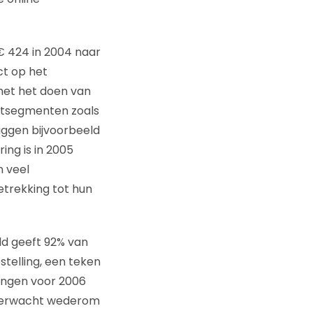
€ 424 in 2004 naar
ct op het
 met het doen van
ktsegmenten zoals
iggen bijvoorbeeld
ing is in 2005
n veel
trekking tot hun
ld geeft 92% van
stelling, een teken
ingen voor 2006
06 verwacht wederom