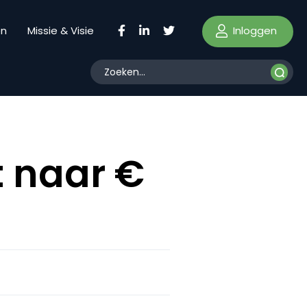
Inloggen
en
Missie & Visie
t naar €