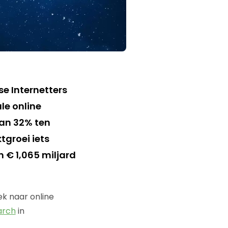
e Internetters
ale online
van 32% ten
tgroei iets
 € 1,065 miljard
oek naar online
arch
in