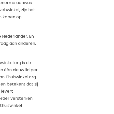
De enorme aanwas
ebwinkel, zijn het
én kopen op
 Nederlander. En
graag aan anderen.
winkel.org is de
 één nieuw lid per
van Thuiswinkel.org
n betekent dat zij
 levert
erder versterken
thuiswinkel