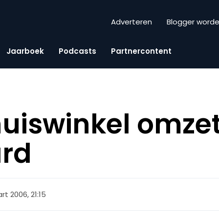
Adverteren
Blogger word
Jaarboek
Podcasts
Partnercontent
huiswinkel omze
ard
rt 2006, 21:15