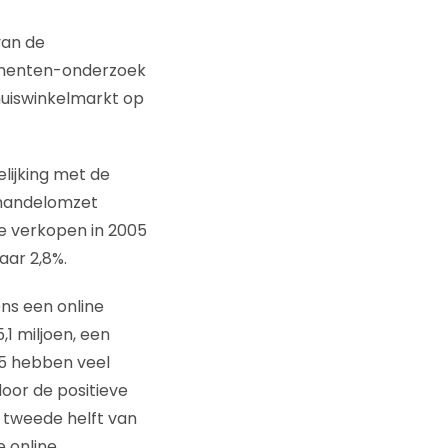
van de
sumenten-onderzoek
huiswinkelmarkt op
lijking met de
lhandelomzet
ne verkopen in 2005
aar 2,8%.
ens een online
,1 miljoen, een
05 hebben veel
oor de positieve
e tweede helft van
e online