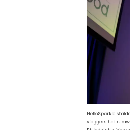
HelloSparkle stald
vloggers het nieu
Philadelphia. Voor