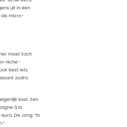
ns uit in een
 als micro-
ammer moet toch
en niche-
ook best iets
ressant zodra
genlijk kost. Een
pagne à la
 euro. De Jong: “In
.”