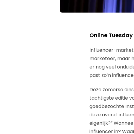
Online Tuesday 
Influencer-marketi
marketeer, maar ho
er nog veel onduid
past zo’n influence
Deze zomerse dinsd
tachtigste editie v
goedbezochte Inst
deze avond: influe
eigenlijk?” Wanneer
influencer in? Waar