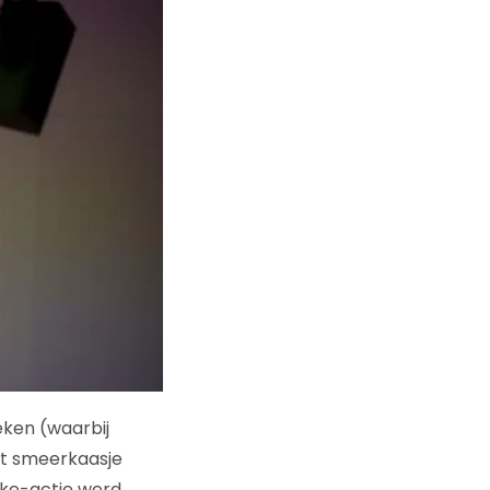
eken (waarbij
t smeerkaasje
cake-actie werd