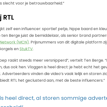
is slecht voor je betrouwbaarheid.”
j RTL
jkt zelf een influencer: sportief petje, hippe baard en kleu
ob ten Berge juist de bemiddelaar, als senior brand partn
 Network (MCN)
. Prijsnummers van dit digitale platform z
Gorgels en
StukTV
.
oep raakt steeds meer versnipperd”, vertelt Ten Berge. “R
 dus ook hen. Vloggen is heel direct: je hebt echt het ge
. Adverteerders vinden die video’s vaak lelijk en storen z
iedt RTL het geclusterd aan, met de beste influencers.”
is heel direct, al storen sommige advert