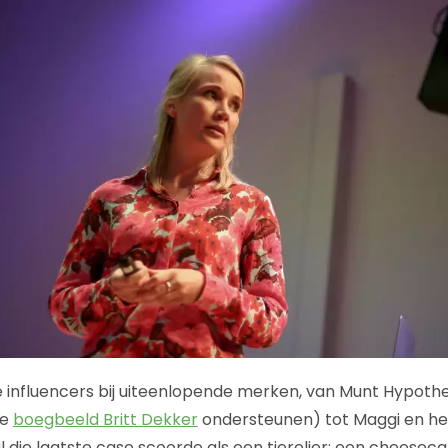
e influencers bij uiteenlopende merken, van Munt Hypoth
we
boegbeeld Britt Dekker
ondersteunen) tot Maggi en he
al die laatste case scoorde als een tierelier: een cheese