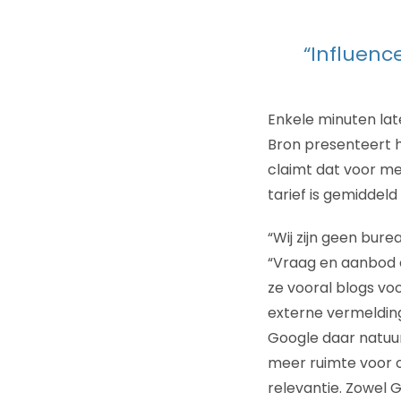
“Influenc
Enkele minuten lat
Bron presenteert 
claimt dat voor me
tarief is gemiddel
“Wij zijn geen bure
“Vraag en aanbod o
ze vooral blogs voo
externe vermelding 
Google daar natuurl
meer ruimte voor o
relevantie. Zowel 