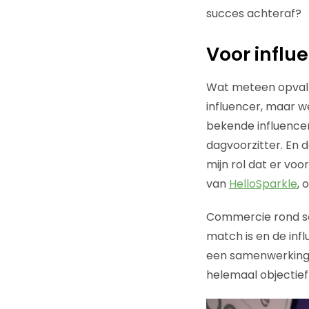
succes achteraf?
Voor influ
Wat meteen opvalt 
influencer, maar w
bekende influencer
dagvoorzitter. En d
mijn rol dat er voo
van
HelloSparkle
, 
Commercie rond soc
match is en de infl
een samenwerking a
helemaal objectie