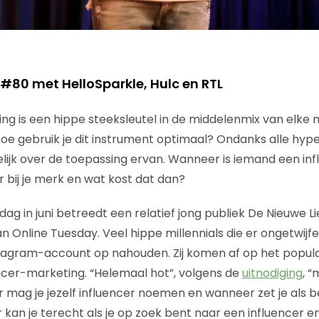
#80 met HelloSparkle, Hulc en RTL
ng is een hippe steeksleutel in de middelenmix van elke
e gebruik je dit instrument optimaal? Ondanks alle hype
elijk over de toepassing ervan. Wanneer is iemand een in
r bij je merk en wat kost dat dan?
ag in juni betreedt een relatief jong publiek De Nieuwe L
an Online Tuesday. Veel hippe millennials die er ongetwijf
agram-account op nahouden. Zij komen af op het popul
ncer-marketing. “Helemaal hot”, volgens de
uitnodiging
, “
 mag je jezelf influencer noemen en wanneer zet je als be
 kan je terecht als je op zoek bent naar een influencer e