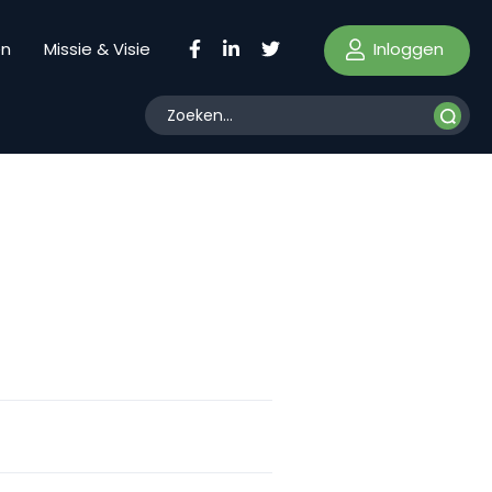
Inloggen
en
Missie & Visie