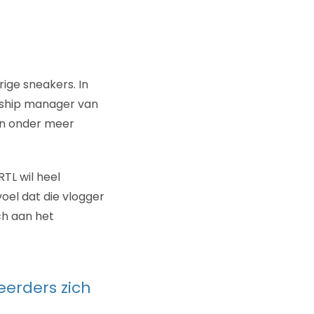
rige sneakers. In
ership manager van
ijn onder meer
TL wil heel
voel dat die vlogger
ich aan het
eerders zich