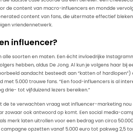
r de content van macro-influencers en mondde vervolge
nerated content van fans, die uitermate effectief bleken
 eigen vriendennetwerk.
en influencer?
r in alle soorten en maten. Een écht invloedrijke Instagr
lgers hebben, aldus De Jong. Al kun je volgens haar bij e
jvoorbeeld aandacht besteedt aan “katten of hardlopen”) 
met 5.000 trouwe fans. “Een food-influencers is al inte
og drie- tot vijfduizend lezers bereiken.”
t de te verwachten vraag wat influencer-marketing nou ei
aar zowaar ook antwoord op komt. Een social media-cam
 als merk laten uitrollen voor een bedrag van circa 50.000
n campagne opzetten vanaf 5.000 euro tot pakweg 2,5 ton