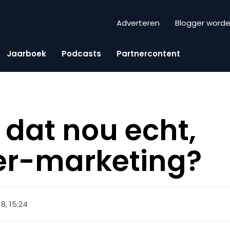
Adverteren
Blogger word
Jaarboek
Podcasts
Partnercontent
 dat nou echt,
er-marketing?
18, 15:24