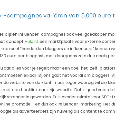
er-campagnes variëren van 5.000 euro to
er blijken influencer-campagnes ook veel goedkoper mogeli
het concept
Hulc.nl
, een marktplaats voor externe conte
rken snel “honderden bloggers en influencers” kunnen w
d 130 euro per blogpost, met doorgaans zo’n drie deals p
au dat alles voor je regelt maar een doe-het-zelf-platform”
ntmoeten elkaar. Bij ons gaat het vooral om bloggers. 
r de website van de klant, maar tegenwoordig wil die klan
met een backlink naar zijn website. Dat is goed voor de lin
ijk strenger in geworden. Er is minder ruimte voor SEO-tr
nline promotie – en dus ook influencer-marketing. Het d
Google als adverteerders zijn huiverig als content te com