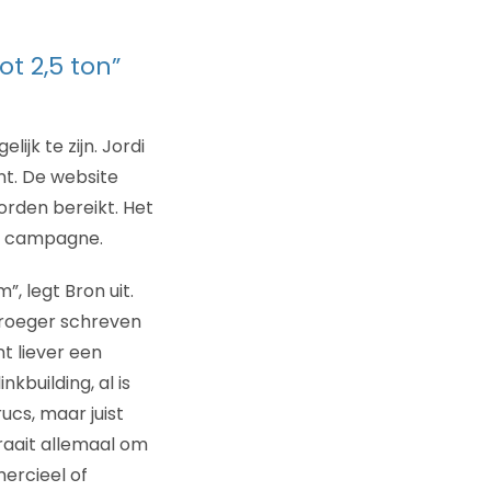
t 2,5 ton”
jk te zijn. Jordi
nt. De website
orden bereikt. Het
er campagne.
, legt Bron uit.
Vroeger schreven
t liever een
kbuilding, al is
ucs, maar juist
raait allemaal om
mercieel of