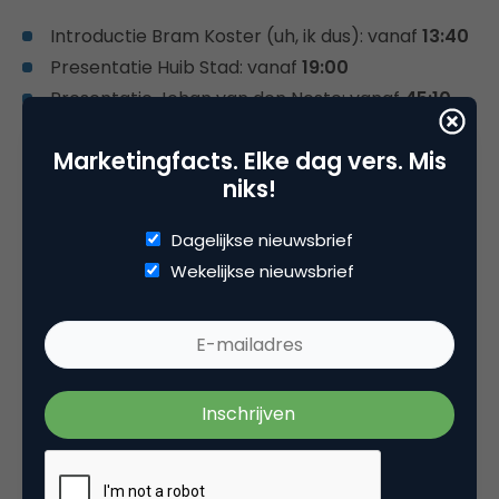
Introductie Bram Koster (uh, ik dus): vanaf
13:40
Presentatie Huib Stad: vanaf
19:00
Presentatie Johan van den Neste: vanaf
45:10
Presentatie Niek van Leeuwen: vanaf
1:04: 28
Marketingfacts. Elke dag vers. Mis
niks!
Dagelijkse nieuwsbrief
Wekelijkse nieuwsbrief