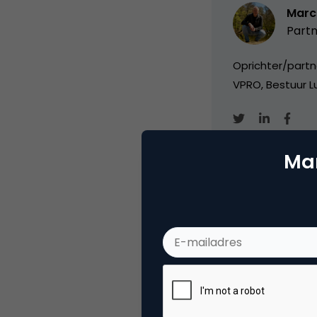
Marc
Partn
Oprichter/partn
VPRO, Bestuur Lu
Mar
Categorie
Ad
Tags
onli