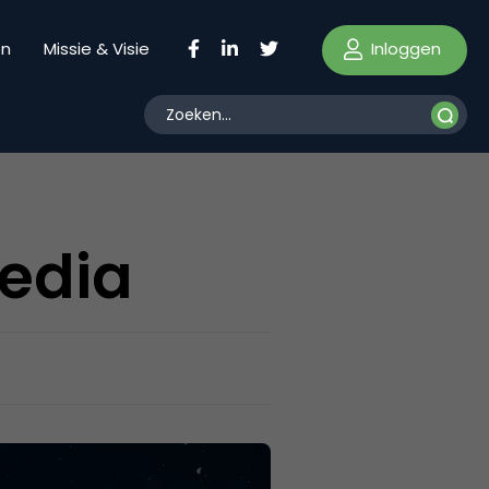
Inloggen
en
Missie & Visie
media