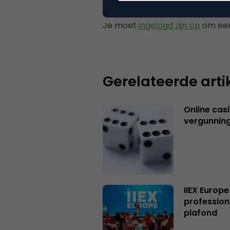
Plaats reactie
Je moet
ingelogd zijn op
om een
Gerelateerde arti
Online casi
vergunning
IIEX Europe
profession
plafond