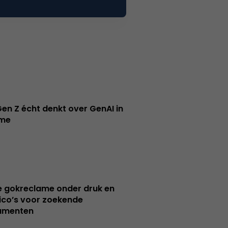
en Z écht denkt over GenAI in
ame
e gokreclame onder druk en
sico’s voor zoekende
umenten