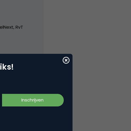
elNext, RvT
iks!