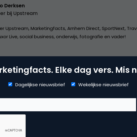
o Derksen
er bij
Upstream
er Upstream, Marketingfacts, Arnhem Direct, SportNext, Trav
xor Live, social business, onderwijs, fotografie en vader!
ketingfacts. Elke dag vers. Mis n
Dagelijkse nieuwsbrief
Wekelijkse nieuwsbrief
vertising
ne advertising