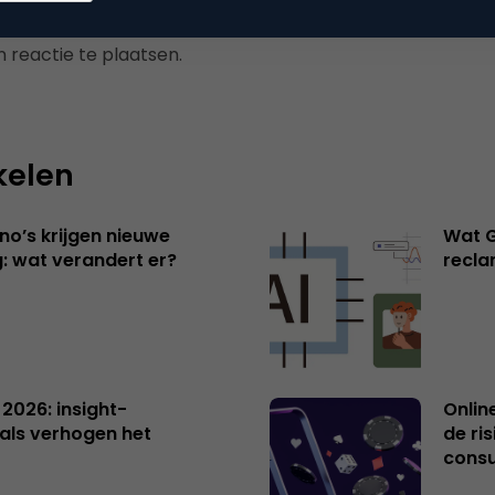
 reactie te plaatsen.
kelen
no’s krijgen nieuwe
Wat G
: wat verandert er?
recl
 2026: insight-
Onlin
als verhogen het
de ri
cons