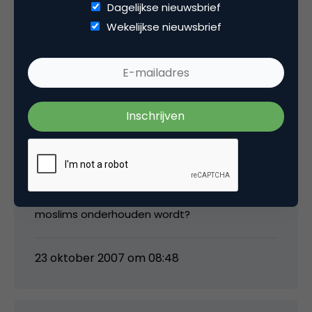
Dagelijkse nieuwsbrief
het ooit voor het zeggen krijgt…
Wekelijkse nieuwsbrief
23 oktober 2007 om 08:39
mgvandenbroek
Wilders is toch juist voor Vrijheid? Misschien
alleen als het weblog aantoonbaar door
moslims onderhouden wordt?
23 oktober 2007 om 08:48