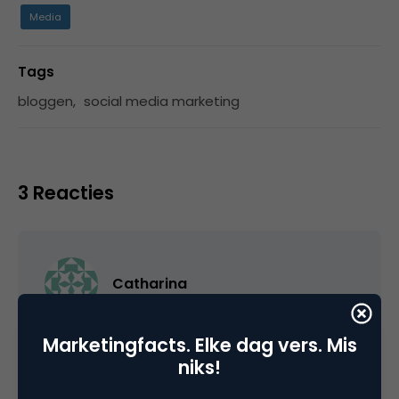
Media
Tags
bloggen
,
social media marketing
3 Reacties
Catharina
Onvoorstelbaar alleen al, dat iemand zo’n
Marketingfacts. Elke dag vers. Mis
wetvoorstel durft in te dienen. Gelukkig is het
niks!
hier nog niet zover, maar wat als een Wilders