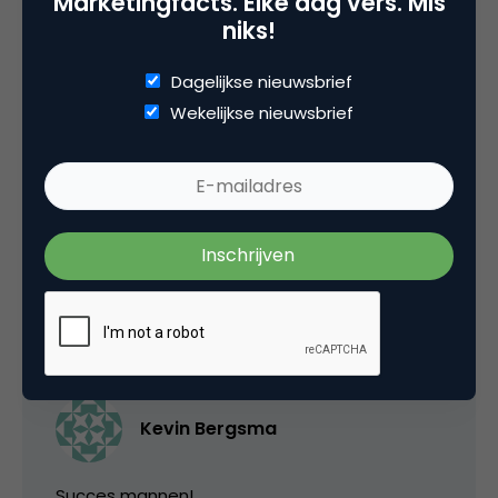
Marketingfacts. Elke dag vers. Mis
niks!
Categorie
Dagelijkse nieuwsbrief
Commerce
Wekelijkse nieuwsbrief
Tags
e-business
4 Reacties
Kevin Bergsma
Succes mannen!