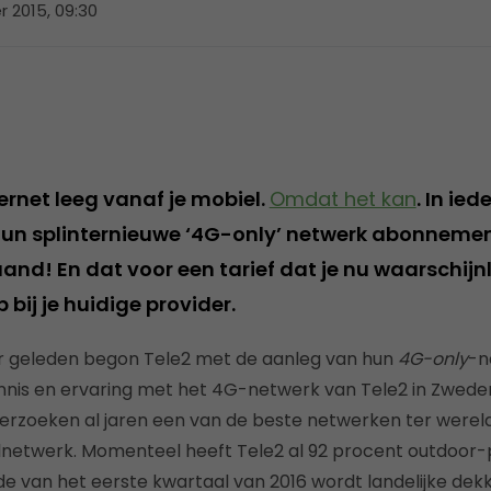
 2015, 09:30
ternet leeg vanaf je mobiel.
Omdat het kan
. In ied
hun splinternieuwe ‘4G-only’ netwerk abonneme
nd! En dat voor een tarief dat je nu waarschijnli
 bij je huidige provider.
r geleden begon Tele2 met de aanleg van hun
4G-only
-n
nis en ervaring met het 4G-netwerk van Tele2 in Zweden
erzoeken al jaren een van de beste netwerken ter wereld
elnetwerk. Momenteel heeft Tele2 al 92 procent outdoor
de van het eerste kwartaal van 2016 wordt landelijke dek