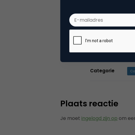
De postings op 
voor vinden, sch
samenstelling v
moderator of pr
contactgegeve
Categorie
Co
Plaats reactie
Je moet
ingelogd zijn op
om een