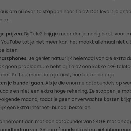
us om nú over te stappen naar Tele2. Dat levert je ond
n op:
e prijzen
. Bij Tele2 krijg je meer dan je nodig hebt, voor 
jk YouTube tot je niet meer kan, het maakt allemaal niet ui
te laten.
martphones
. Je geniet natuurlijk helemaal van die extra
k geen probleem. Je hebt bij Tele2 een kekke 4G-telefo
arief. En hoe meer data je kiest, hoe beter die prijs.
ten je bundel gaan
. Als je die enorme databundels op wee
kudo’s en níet een extra hoge rekening. Ze stoppen je mob
olgende maand, zodat je geen onverwachte kosten krijgt. 
ijk een Extra Internet-bundel bestellen.
bonnement aan met een databundel van 24GB met onbep
aandbedrag van 35 euro (handsetkosten niet inbegrepen)