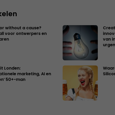
kelen
 or without a cause?
Creat
ll voor ontwerpers en
innov
aren
van i
urgen
uit Londen:
Waaro
ationele marketing, AI en
Silico
en’ 50+-man