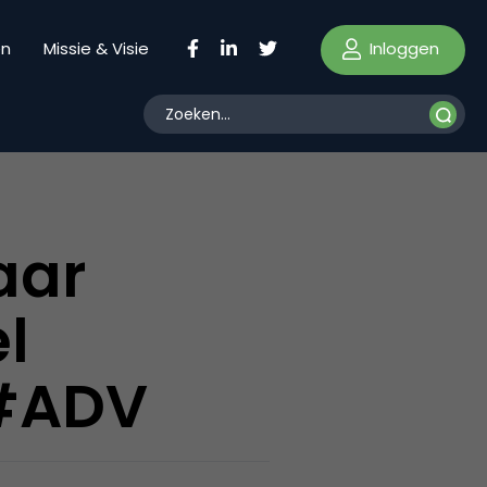
Inloggen
en
Missie & Visie
aar
l
 #ADV