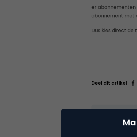
er abonnementen m
abonnement met ee
Dus kies direct de 
Deel dit artikel
Reda
Mar
Hoofd