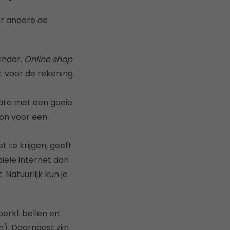
er andere de
minder.
Online shop
t: voor de rekening
 data met een goeie
on voor een
t te krijgen, geeft
iele internet dan
Natuurlijk kun je
erkt bellen en
. Daarnaast zijn