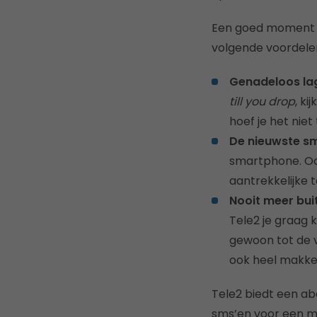
Een goed moment d
volgende voordele
Genadeloos lag
till you drop
, ki
hoef je het niet 
De nieuwste s
smartphone. Oo
aantrekkelijke t
Nooit meer bui
Tele2 je graag 
gewoon tot de v
ook heel makkel
Tele2 biedt een a
sms’en voor een m