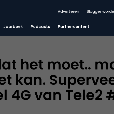
Adverteren
Blogger word
Jaarboek
Podcasts
Partnercontent
at het moet.. m
t kan. Supervee
l 4G van Tele2