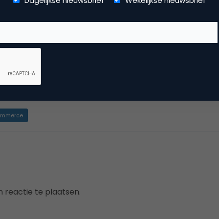
Dagelijkse nieuwsbrief
Wekelijkse nieuwsbrief
de site worden door de redactie beoordeeld en ingepland en 
rijven we zelf een artikel. Als redactie zijn we ook verantwoor
an het NIMA Marketingfacts Jaarboek en we treden ook gere
esentator bij events met vakgenoten. In het colofon vind je
ns.
mmerce
 reactie te plaatsen.