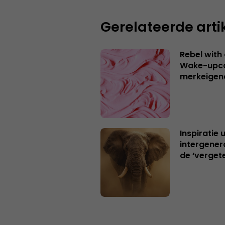
Gerelateerde arti
Rebel with
Wake-upca
merkeigen
Inspiratie 
intergener
de ‘verget