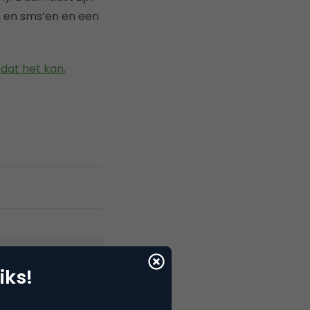
 en sms’en en een
at het kan
.
iks!