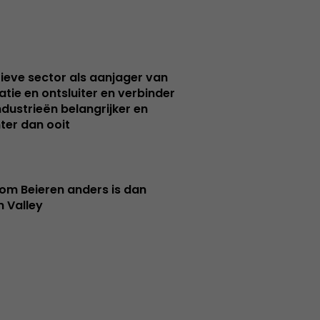
ieve sector als aanjager van
atie en ontsluiter en verbinder
ndustrieën belangrijker en
ter dan ooit
m Beieren anders is dan
n Valley