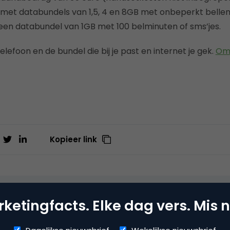
et databundels van 1,5, 4 en 8GB met onbeperkt bellen
n databundel van 1GB met 100 belminuten of sms’jes.
telefoon en de bundel die bij je past en internet je gek.
Omd
Kopieer link
ctie
ketingfacts. Elke dag vers. Mis n
redactie bij
Marketingfacts