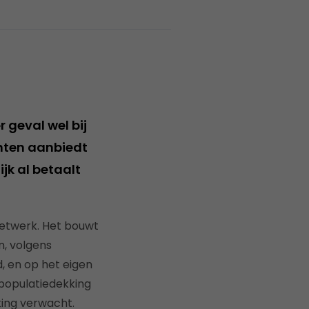
er geval wel bij
nten aanbiedt
jk al betaalt
etwerk. Het bouwt
, volgens
, en op het eigen
-populatiedekking
king verwacht.