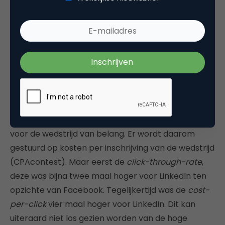
Resultaten
Als laatste en zeker niet minst belangrijke: welk
netwerk levert het meeste rendement per
geïnvesteerde euro op voor deze campagne? Voor
deze campagne is het genereren van inschrijvingen
voor de wedstrijd van belang. Er wordt daarom
gestuurd op kosten per inschrijving van de wedstrijd
(CPAcontest). Maar eerst de
click-through-rate
,
deze was bijna twee maal hoger voor LinkedIn ten
opzichte van Facebook. Tegelijkertijd was de
cost-
per-click
vier maal hoger voor LinkedIn. Dit kan
uiteraard niet los gezien worden van de hoge