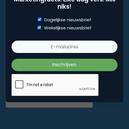
niks!
Marketingfacts. Elke dag vers. Mis niks!
Dagelijkse nieuwsbrief
Wekelijkse nieuwsbrief
Dagelijkse nieuwsbrief
Wekelijkse nieuwsbrief